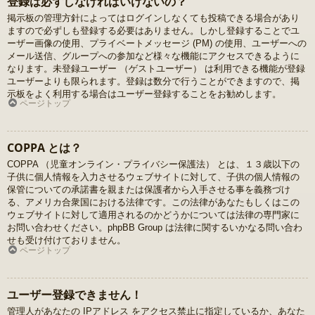
登録は必ずしなければいけないの？
掲示板の管理方針によってはログインしなくても投稿できる場合があり
ますので必ずしも登録する必要はありません。しかし登録することでユ
ーザー画像の使用、プライベートメッセージ (PM) の使用、ユーザーへの
メール送信、グループへの参加など様々な機能にアクセスできるように
なります。未登録ユーザー （ゲストユーザー） は利用できる機能が登録
ユーザーよりも限られます。登録は数分で行うことができますので、掲
示板をよく利用する場合はユーザー登録することをお勧めします。
ページトップ
COPPA とは？
COPPA （児童オンライン・プライバシー保護法） とは、１３歳以下の
子供に個人情報を入力させるウェブサイトに対して、子供の個人情報の
保管についての承諾書を親または保護者から入手させる事を義務づけ
る、アメリカ合衆国における法律です。この法律があなたもしくはこの
ウェブサイトに対して適用されるのかどうかについては法律の専門家に
お問い合わせください。phpBB Group は法律に関するいかなる問い合わ
せも受け付けておりません。
ページトップ
ユーザー登録できません！
管理人があなたの IPアドレス をアクセス禁止に指定しているか、あなた