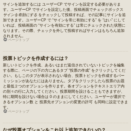
サインを追加するには ユーザーCP でサインを設定する必要がありま
す。ユーザーCP でサインを設定した後、投稿画面でチェックボックス
サインを有効にする
をチェックして投稿すれば、その記事にサインを追
加できます。ユーザーCP で “サインを常に有効にする” を “はい” にして
いれば、投稿画面の “サインを有効にする” は常にチェックされた状態に
なります。その際、チェックを外して投稿すればサインはもちろん追加
されません。
ページトップ
投票トピックを作成するには？
新しいトピックを作成、あるいはまだ返信されていないトピックを編集
する際に、ページの下の方にあるタブ “投票の作成” をクリックしてくだ
さい。もしこのタブが表示されない場合、投票トピックを作成するパー
ミッションがあなたにはありません。タブをクリックしたら投票のお題
と最低２つのオプションを作ります。各オプションをテキストエリア内
の別々の行に入力してください。投票期間を設けることもできますが、
特に期間を設けない場合は 0 のままにしてください。ユーザーが選択で
きるオプション数 と 投票先オプションの変更の許可 も同時に設定できま
す。
ページトップ
なぜ投票オプションをこれ以上追加できないの？