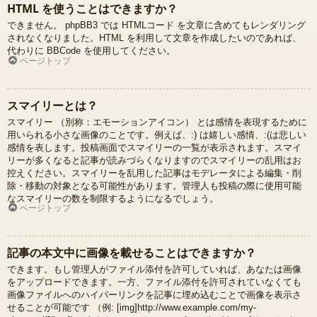
HTML を使うことはできますか？
できません。 phpBB3 では HTMLコード を文章に含めてもレンダリング
されなくなりました。HTML を利用して文章を作成したいのであれば、
代わりに BBCode を使用してください。
ページトップ
スマイリーとは？
スマイリー （別称：エモーションアイコン） とは感情を表現するために
用いられる小さな画像のことです。例えば、:) は嬉しい感情、:(は悲しい
感情を表します。投稿画面でスマイリーの一覧が表示されます。スマイ
リーが多くなると記事が読みづらくなりますのでスマイリーの乱用はお
控えください。スマイリーを乱用した記事はモデレータによる編集・削
除・移動の対象となる可能性があります。管理人も投稿の際に使用可能
なスマイリーの数を制限するようになるでしょう。
ページトップ
記事の本文中に画像を載せることはできますか？
できます。もし管理人がファイル添付を許可していれば、あなたは画像
をアップロードできます。一方、ファイル添付を許可されていなくても
画像ファイルへのハイパーリンクを記事に埋め込むことで画像を表示さ
せることが可能です （例: [img]http://www.example.com/my-