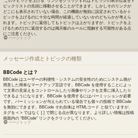
“このトピックを上げる” リンクをクリックすればトピックの表示位置をト
ピックリストの先頭に移動させることができます。しかしそのリンクが
どこにも表示されていない場合、この機能が無効に設定されているかト
ピックを上げるのに十分な時間が経過していないかのどちらかが考えら
れます。トピックに返信してもトピックは上がりますが、トピックを上
げるためだけに返信するのは掲示板のルールに抵触する可能性がある点
にご注意ください。
ページトップ
メッセージ作成とトピックの種類
BBCode とは？
BBCode はユーザーの利便性・システムの安全性のためにシステム側が
用意した簡単なマークアップ言語です。BBCode を使用することによっ
て文章の見栄えをコントロールしたり画像やリンクを文章に挿入したり
できるようになります。BBCode を使用するにはパーミッションが必要
です。パーミッションが与えられている場合でも個々の投稿で BBCode
を無効にできます。BBCode それ自体は HTMLコード と似ていますが、
タグを < > ではなく [ ] で閉じる点が異なります。より詳しい情報は投稿
画面内の “BBCode” リンクをクリックしてください。
ページトップ