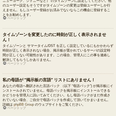
ニューヨーク、シドニーなど） のタイムゾーンに設定してください。他
のユーザー設定もそうですがタイムゾーンの変更は登録ユーザーしか行
えません。もしユーザー登録がお済みでないならこの機会に登録するこ
とをお勧めします。
ページトップ
タイムゾーンを変更したのに時刻が正しく表示されませ
ん！
タイムゾーンと サマータイム/DST を正しく設定しているにもかかわらず
時刻が正しく表示されない場合、掲示板が置かれているサーバの設定時
間が正しくない可能性があります。この場合、管理人にこの事を連絡し
解決してもらうしかありません。
ページトップ
私の母語が “掲示板の言語” リストにありません！
あなたの母語へ翻訳された言語パック （以下 “母語パック”) が掲示板にイ
ンストールされていません。母語パックを掲示板にインストールできる
かどうかを管理人に訊いてみてください。もし母語パックがまだ作成さ
れていない場合、ご自分で母語パックを作成して頂いてかまいません。
詳細は
phpBB Group
のウェブサイトをご覧ください。
ページトップ