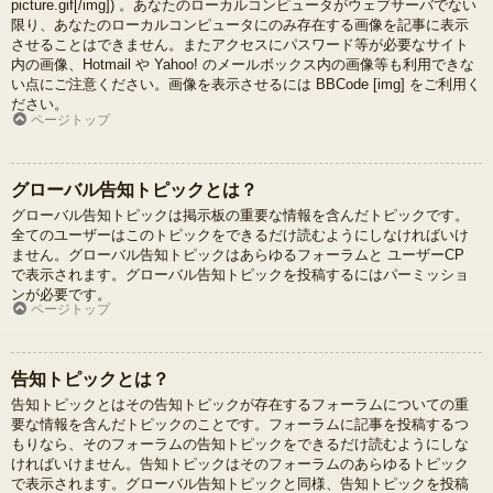
picture.gif[/img]) 。あなたのローカルコンピュータがウェブサーバでない
限り、あなたのローカルコンピュータにのみ存在する画像を記事に表示
させることはできません。またアクセスにパスワード等が必要なサイト
内の画像、Hotmail や Yahoo! のメールボックス内の画像等も利用できな
い点にご注意ください。画像を表示させるには BBCode [img] をご利用く
ださい。
ページトップ
グローバル告知トピックとは？
グローバル告知トピックは掲示板の重要な情報を含んだトピックです。
全てのユーザーはこのトピックをできるだけ読むようにしなければいけ
ません。グローバル告知トピックはあらゆるフォーラムと ユーザーCP
で表示されます。グローバル告知トピックを投稿するにはパーミッショ
ンが必要です。
ページトップ
告知トピックとは？
告知トピックとはその告知トピックが存在するフォーラムについての重
要な情報を含んだトピックのことです。フォーラムに記事を投稿するつ
もりなら、そのフォーラムの告知トピックをできるだけ読むようにしな
ければいけません。告知トピックはそのフォーラムのあらゆるトピック
で表示されます。グローバル告知トピックと同様、告知トピックを投稿