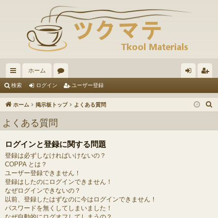
ホーム
イ
ォ
グ
ー
検索
ログイン
ユーザー登録
ッ
ー
イ
ザ
ホーム
掲示板トップ
よくある質問
ク
ラ
ン
ー
よくある質問
リ
ム
登
ログインと登録に関する問題
ン
録
登録は必ずしなければいけないの？
ク
COPPA とは？
ユーザー登録できません！
登録はしたのにログインできません！
なぜログインできないの？
以前、登録したはずなのに今はログインできません！
パスワードを無くしてしまいました！
なぜ自動的にログオフしてしまうの？