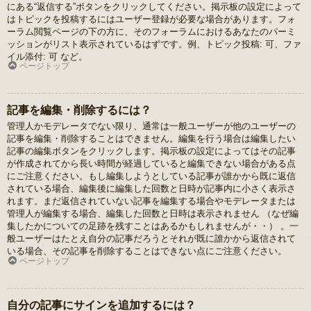
にある“返信する”ボタンをクリックしてください。掲示板の設定によって
はトピックを投稿するにはユーザー登録が必要な場合があります。フォ
ーラム閲覧ページの下の方に、そのフォーラムにおけるあなたのパーミ
ッションがリスト表示されているはずです。例、トピック投稿: 可、ファ
イル添付: 可 など。
ページトップ
記事を編集・削除するには？
管理人かモデレータでない限り、通常は一般ユーザーが他のユーザーの
記事を編集・削除することはできません。編集を行う場合は編集したい
記事の編集ボタンをクリックします。掲示板の設定によってはその記事
が作成されてから長い時間が経過していると編集できない場合がある点
にご注意ください。もし編集しようとしている記事が誰かから既に返信
されている場合、編集後に編集した回数と日時が記事内に小さく表示さ
れます。まだ返信されていない記事を編集する場合やモデレータまたは
管理人が編集する場合、編集した回数と日時は表示されません （なぜ編
集したかについての足跡を残すことはあるかもしれませんが・・） 。一
般ユーザーはたとえ自分の記事だろうとそれが既に誰かから返信されて
いる場合、その記事を削除することはできない点にご注意ください。
ページトップ
自分の記事にサインを追加するには？