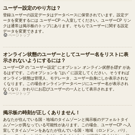
ユーザー設定のやり方は？
登録ユーザーの設定データはデータベースに保管されています。設定デ
ータを変更するには ユーザーCP へ入室してください。ユーザーCP リン
クは通常は掲示板のトップにあります。そちらでユーザーに関する設定
データを変更できます。
ページトップ
オンライン状態のユーザーとしてユーザー名をリストに表
示されないようにするには？
ユーザーCP の “ユーザー設定” にオプション
オンライン状態を隠す
があ
るはずです。このオプションを “はい” に設定してください。そうすれば
オンライン状態は管理人、モデレータ、ユーザー自身にしか表示されな
くなります。この場合オンラインデータページにユーザー名が表示され
なくなり、かわりにお忍びユーザーの一人として表示されます。
ページトップ
掲示板の時刻が正しくありません！
あなたが住んでいる国・地域のタイムゾーンと掲示板のデフォルトタイ
ムゾーンが異なっている可能性があります。この場合、ユーザーCP へ入
室してタイムゾーンをあなたが住んでいる国・地域 （ロンドン、パリ、