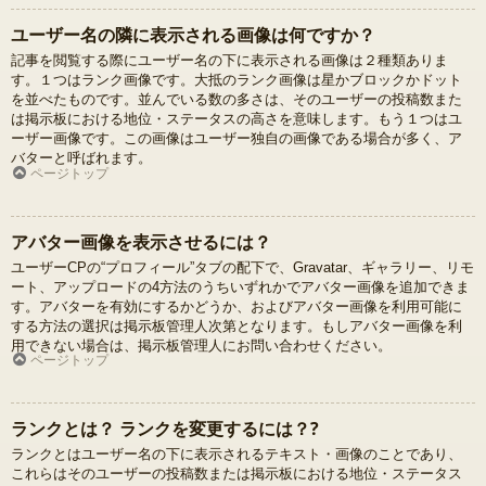
ユーザー名の隣に表示される画像は何ですか？
記事を閲覧する際にユーザー名の下に表示される画像は２種類ありま
す。１つはランク画像です。大抵のランク画像は星かブロックかドット
を並べたものです。並んでいる数の多さは、そのユーザーの投稿数また
は掲示板における地位・ステータスの高さを意味します。もう１つはユ
ーザー画像です。この画像はユーザー独自の画像である場合が多く、ア
バターと呼ばれます。
ページトップ
アバター画像を表示させるには？
ユーザーCPの“プロフィール”タブの配下で、Gravatar、ギャラリー、リモ
ート、アップロードの4方法のうちいずれかでアバター画像を追加できま
す。アバターを有効にするかどうか、およびアバター画像を利用可能に
する方法の選択は掲示板管理人次第となります。もしアバター画像を利
用できない場合は、掲示板管理人にお問い合わせください。
ページトップ
ランクとは？ ランクを変更するには？?
ランクとはユーザー名の下に表示されるテキスト・画像のことであり、
これらはそのユーザーの投稿数または掲示板における地位・ステータス