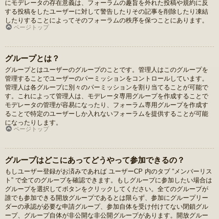
にモデレータの存在意義は、フォーラムの趣旨を外れた投稿や規約に反
する投稿をしたユーザーに対して警告したりその記事を削除したり凍結
したりすることによってそのフォーラムの秩序を保つことにあります。
ページトップ
グループとは？
グループとはユーザーのグループのことです。管理人はこのグループを
管理することでユーザーのパーミッションをコントロールしています。
管理人は各グループに別々のパーミッションを割り当てることが可能で
す。これによって管理人は、モデレータ専用グループを作成することで
モデレータの管理が容易になったり、フォーラム専用グループを作成す
ることで特定のユーザーしか入れないフォーラムを提供することが可能
になったりします。
ページトップ
グループはどこにあってどうやって参加できるの？
もしユーザー登録がお済みであれば ユーザーCP 内のタブ “メンバーリス
ト” で全てのグループを確認できます。もしグループに参加したい場合は
グループを選択してボタンをクリックしてください。全てのグループが
誰でも参加できる開放グループであるとは限らず、参加にグループリー
ダーの承認が必要な申請グループ、参加自体を受け付けてない閉鎖グル
ープ、グループ自体が非公開な非公開グループがあります。開放グルー