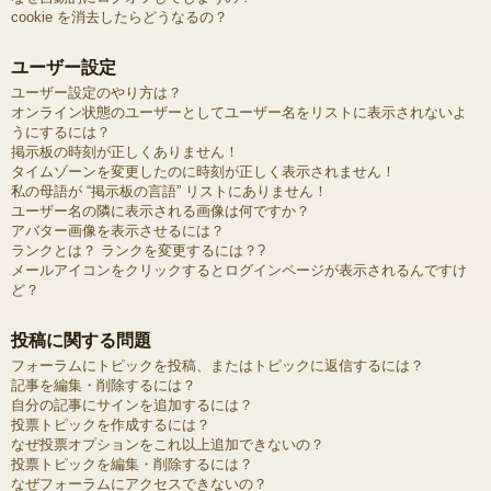
cookie を消去したらどうなるの？
ユーザー設定
ユーザー設定のやり方は？
オンライン状態のユーザーとしてユーザー名をリストに表示されないよ
うにするには？
掲示板の時刻が正しくありません！
タイムゾーンを変更したのに時刻が正しく表示されません！
私の母語が “掲示板の言語” リストにありません！
ユーザー名の隣に表示される画像は何ですか？
アバター画像を表示させるには？
ランクとは？ ランクを変更するには？?
メールアイコンをクリックするとログインページが表示されるんですけ
ど？
投稿に関する問題
フォーラムにトピックを投稿、またはトピックに返信するには？
記事を編集・削除するには？
自分の記事にサインを追加するには？
投票トピックを作成するには？
なぜ投票オプションをこれ以上追加できないの？
投票トピックを編集・削除するには？
なぜフォーラムにアクセスできないの？