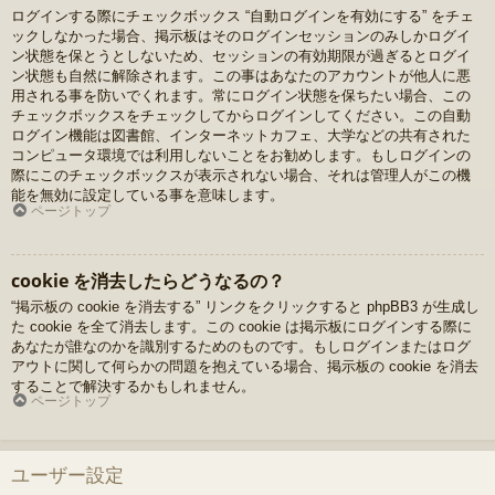
ログインする際にチェックボックス “自動ログインを有効にする” をチェ
ックしなかった場合、掲示板はそのログインセッションのみしかログイ
ン状態を保とうとしないため、セッションの有効期限が過ぎるとログイ
ン状態も自然に解除されます。この事はあなたのアカウントが他人に悪
用される事を防いでくれます。常にログイン状態を保ちたい場合、この
チェックボックスをチェックしてからログインしてください。この自動
ログイン機能は図書館、インターネットカフェ、大学などの共有された
コンピュータ環境では利用しないことをお勧めします。もしログインの
際にこのチェックボックスが表示されない場合、それは管理人がこの機
能を無効に設定している事を意味します。
ページトップ
cookie を消去したらどうなるの？
“掲示板の cookie を消去する” リンクをクリックすると phpBB3 が生成し
た cookie を全て消去します。この cookie は掲示板にログインする際に
あなたが誰なのかを識別するためのものです。もしログインまたはログ
アウトに関して何らかの問題を抱えている場合、掲示板の cookie を消去
することで解決するかもしれません。
ページトップ
ユーザー設定