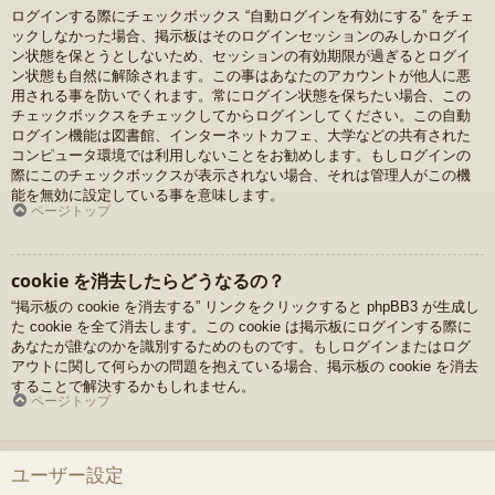
ログインする際にチェックボックス “自動ログインを有効にする” をチェ
ックしなかった場合、掲示板はそのログインセッションのみしかログイ
ン状態を保とうとしないため、セッションの有効期限が過ぎるとログイ
ン状態も自然に解除されます。この事はあなたのアカウントが他人に悪
用される事を防いでくれます。常にログイン状態を保ちたい場合、この
チェックボックスをチェックしてからログインしてください。この自動
ログイン機能は図書館、インターネットカフェ、大学などの共有された
コンピュータ環境では利用しないことをお勧めします。もしログインの
際にこのチェックボックスが表示されない場合、それは管理人がこの機
能を無効に設定している事を意味します。
ページトップ
cookie を消去したらどうなるの？
“掲示板の cookie を消去する” リンクをクリックすると phpBB3 が生成し
た cookie を全て消去します。この cookie は掲示板にログインする際に
あなたが誰なのかを識別するためのものです。もしログインまたはログ
アウトに関して何らかの問題を抱えている場合、掲示板の cookie を消去
することで解決するかもしれません。
ページトップ
ユーザー設定