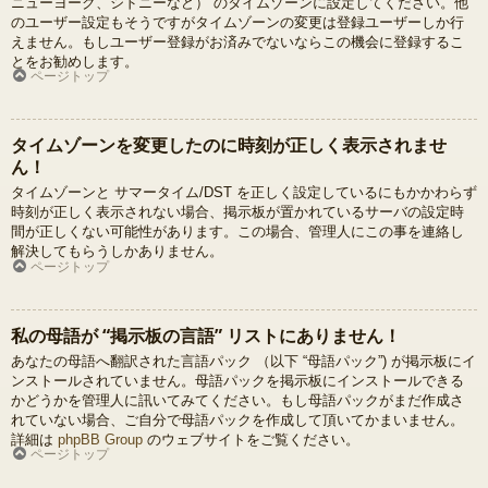
ニューヨーク、シドニーなど） のタイムゾーンに設定してください。他
のユーザー設定もそうですがタイムゾーンの変更は登録ユーザーしか行
えません。もしユーザー登録がお済みでないならこの機会に登録するこ
とをお勧めします。
ページトップ
タイムゾーンを変更したのに時刻が正しく表示されませ
ん！
タイムゾーンと サマータイム/DST を正しく設定しているにもかかわらず
時刻が正しく表示されない場合、掲示板が置かれているサーバの設定時
間が正しくない可能性があります。この場合、管理人にこの事を連絡し
解決してもらうしかありません。
ページトップ
私の母語が “掲示板の言語” リストにありません！
あなたの母語へ翻訳された言語パック （以下 “母語パック”) が掲示板にイ
ンストールされていません。母語パックを掲示板にインストールできる
かどうかを管理人に訊いてみてください。もし母語パックがまだ作成さ
れていない場合、ご自分で母語パックを作成して頂いてかまいません。
詳細は
phpBB Group
のウェブサイトをご覧ください。
ページトップ