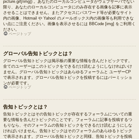
picture.gif[/img]) 。あなたのローカルコンピュータがウェブサーバでない
限り、あなたのローカルコンピュータにのみ存在する画像を記事に表示
させることはできません。またアクセスにパスワード等が必要なサイト
内の画像、Hotmail や Yahoo! のメールボックス内の画像等も利用できな
い点にご注意ください。画像を表示させるには BBCode [img] をご利用く
ださい。
ページトップ
グローバル告知トピックとは？
グローバル告知トピックは掲示板の重要な情報を含んだトピックです。
全てのユーザーはこのトピックをできるだけ読むようにしなければいけ
ません。グローバル告知トピックはあらゆるフォーラムと ユーザーCP
で表示されます。グローバル告知トピックを投稿するにはパーミッショ
ンが必要です。
ページトップ
告知トピックとは？
告知トピックとはその告知トピックが存在するフォーラムについての重
要な情報を含んだトピックのことです。フォーラムに記事を投稿するつ
もりなら、そのフォーラムの告知トピックをできるだけ読むようにしな
ければいけません。告知トピックはそのフォーラムのあらゆるトピック
で表示されます。グローバル告知トピックと同様、告知トピックを投稿