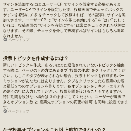
サインを追加するには ユーザーCP でサインを設定する必要がありま
す。ユーザーCP でサインを設定した後、投稿画面でチェックボックス
サインを有効にする
をチェックして投稿すれば、その記事にサインを追
加できます。ユーザーCP で “サインを常に有効にする” を “はい” にして
いれば、投稿画面の “サインを有効にする” は常にチェックされた状態に
なります。その際、チェックを外して投稿すればサインはもちろん追加
されません。
ページトップ
投票トピックを作成するには？
新しいトピックを作成、あるいはまだ返信されていないトピックを編集
する際に、ページの下の方にあるタブ “投票の作成” をクリックしてくだ
さい。もしこのタブが表示されない場合、投票トピックを作成するパー
ミッションがあなたにはありません。タブをクリックしたら投票のお題
と最低２つのオプションを作ります。各オプションをテキストエリア内
の別々の行に入力してください。投票期間を設けることもできますが、
特に期間を設けない場合は 0 のままにしてください。ユーザーが選択で
きるオプション数 と 投票先オプションの変更の許可 も同時に設定できま
す。
ページトップ
なぜ投票オプションをこれ以上追加できないの？