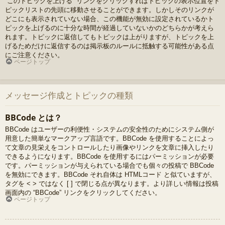
“このトピックを上げる” リンクをクリックすればトピックの表示位置をト
ピックリストの先頭に移動させることができます。しかしそのリンクが
どこにも表示されていない場合、この機能が無効に設定されているかト
ピックを上げるのに十分な時間が経過していないかのどちらかが考えら
れます。トピックに返信してもトピックは上がりますが、トピックを上
げるためだけに返信するのは掲示板のルールに抵触する可能性がある点
にご注意ください。
ページトップ
メッセージ作成とトピックの種類
BBCode とは？
BBCode はユーザーの利便性・システムの安全性のためにシステム側が
用意した簡単なマークアップ言語です。BBCode を使用することによっ
て文章の見栄えをコントロールしたり画像やリンクを文章に挿入したり
できるようになります。BBCode を使用するにはパーミッションが必要
です。パーミッションが与えられている場合でも個々の投稿で BBCode
を無効にできます。BBCode それ自体は HTMLコード と似ていますが、
タグを < > ではなく [ ] で閉じる点が異なります。より詳しい情報は投稿
画面内の “BBCode” リンクをクリックしてください。
ページトップ