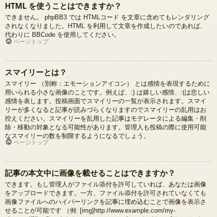
HTML を使うことはできますか？
できません。 phpBB3 では HTMLコード を文章に含めてもレンダリング
されなくなりました。HTML を利用して文章を作成したいのであれば、
代わりに BBCode を使用してください。
ページトップ
スマイリーとは？
スマイリー （別称：エモーションアイコン） とは感情を表現するために
用いられる小さな画像のことです。例えば、:) は嬉しい感情、:(は悲しい
感情を表します。投稿画面でスマイリーの一覧が表示されます。スマイ
リーが多くなると記事が読みづらくなりますのでスマイリーの乱用はお
控えください。スマイリーを乱用した記事はモデレータによる編集・削
除・移動の対象となる可能性があります。管理人も投稿の際に使用可能
なスマイリーの数を制限するようになるでしょう。
ページトップ
記事の本文中に画像を載せることはできますか？
できます。もし管理人がファイル添付を許可していれば、あなたは画像
をアップロードできます。一方、ファイル添付を許可されていなくても
画像ファイルへのハイパーリンクを記事に埋め込むことで画像を表示さ
せることが可能です （例: [img]http://www.example.com/my-