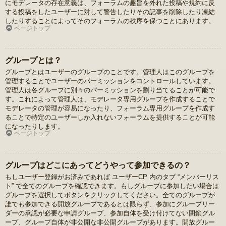
にモデレータの存在意義は、フォーラムの趣旨を外れた投稿や規約に反
する投稿をしたユーザーに対して警告したりその記事を削除したり凍結
したりすることによってそのフォーラムの秩序を保つことにあります。
ページトップ
グループとは？
グループとはユーザーのグループのことです。管理人はこのグループを
管理することでユーザーのパーミッションをコントロールしています。
管理人は各グループに別々のパーミッションを割り当てることが可能で
す。これによって管理人は、モデレータ専用グループを作成することで
モデレータの管理が容易になったり、フォーラム専用グループを作成す
ることで特定のユーザーしか入れないフォーラムを提供することが可能
になったりします。
ページトップ
グループはどこにあってどうやって参加できるの？
もしユーザー登録がお済みであれば ユーザーCP 内のタブ “メンバーリス
ト” で全てのグループを確認できます。もしグループに参加したい場合は
グループを選択してボタンをクリックしてください。全てのグループが
誰でも参加できる開放グループであるとは限らず、参加にグループリー
ダーの承認が必要な申請グループ、参加自体を受け付けてない閉鎖グル
ープ、グループ自体が非公開な非公開グループがあります。開放グルー