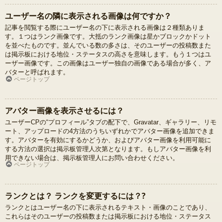
ユーザー名の隣に表示される画像は何ですか？
記事を閲覧する際にユーザー名の下に表示される画像は２種類ありま
す。１つはランク画像です。大抵のランク画像は星かブロックかドット
を並べたものです。並んでいる数の多さは、そのユーザーの投稿数また
は掲示板における地位・ステータスの高さを意味します。もう１つはユ
ーザー画像です。この画像はユーザー独自の画像である場合が多く、ア
バターと呼ばれます。
ページトップ
アバター画像を表示させるには？
ユーザーCPの“プロフィール”タブの配下で、Gravatar、ギャラリー、リモ
ート、アップロードの4方法のうちいずれかでアバター画像を追加できま
す。アバターを有効にするかどうか、およびアバター画像を利用可能に
する方法の選択は掲示板管理人次第となります。もしアバター画像を利
用できない場合は、掲示板管理人にお問い合わせください。
ページトップ
ランクとは？ ランクを変更するには？?
ランクとはユーザー名の下に表示されるテキスト・画像のことであり、
これらはそのユーザーの投稿数または掲示板における地位・ステータス