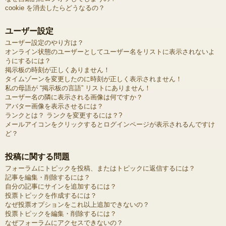
cookie を消去したらどうなるの？
ユーザー設定
ユーザー設定のやり方は？
オンライン状態のユーザーとしてユーザー名をリストに表示されないよ
うにするには？
掲示板の時刻が正しくありません！
タイムゾーンを変更したのに時刻が正しく表示されません！
私の母語が “掲示板の言語” リストにありません！
ユーザー名の隣に表示される画像は何ですか？
アバター画像を表示させるには？
ランクとは？ ランクを変更するには？?
メールアイコンをクリックするとログインページが表示されるんですけ
ど？
投稿に関する問題
フォーラムにトピックを投稿、またはトピックに返信するには？
記事を編集・削除するには？
自分の記事にサインを追加するには？
投票トピックを作成するには？
なぜ投票オプションをこれ以上追加できないの？
投票トピックを編集・削除するには？
なぜフォーラムにアクセスできないの？