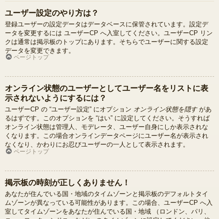
ユーザー設定のやり方は？
登録ユーザーの設定データはデータベースに保管されています。設定デ
ータを変更するには ユーザーCP へ入室してください。ユーザーCP リン
クは通常は掲示板のトップにあります。そちらでユーザーに関する設定
データを変更できます。
ページトップ
オンライン状態のユーザーとしてユーザー名をリストに表
示されないようにするには？
ユーザーCP の “ユーザー設定” にオプション
オンライン状態を隠す
があ
るはずです。このオプションを “はい” に設定してください。そうすれば
オンライン状態は管理人、モデレータ、ユーザー自身にしか表示されな
くなります。この場合オンラインデータページにユーザー名が表示され
なくなり、かわりにお忍びユーザーの一人として表示されます。
ページトップ
掲示板の時刻が正しくありません！
あなたが住んでいる国・地域のタイムゾーンと掲示板のデフォルトタイ
ムゾーンが異なっている可能性があります。この場合、ユーザーCP へ入
室してタイムゾーンをあなたが住んでいる国・地域 （ロンドン、パリ、