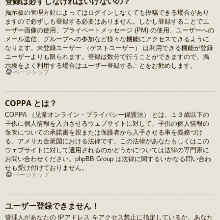
登録は必ずしなければいけないの？
掲示板の管理方針によってはログインしなくても投稿できる場合があり
ますので必ずしも登録する必要はありません。しかし登録することでユ
ーザー画像の使用、プライベートメッセージ (PM) の使用、ユーザーへの
メール送信、グループへの参加など様々な機能にアクセスできるように
なります。未登録ユーザー （ゲストユーザー） は利用できる機能が登録
ユーザーよりも限られます。登録は数分で行うことができますので、掲
示板をよく利用する場合はユーザー登録することをお勧めします。
ページトップ
COPPA とは？
COPPA （児童オンライン・プライバシー保護法） とは、１３歳以下の
子供に個人情報を入力させるウェブサイトに対して、子供の個人情報の
保管についての承諾書を親または保護者から入手させる事を義務づけ
る、アメリカ合衆国における法律です。この法律があなたもしくはこの
ウェブサイトに対して適用されるのかどうかについては法律の専門家に
お問い合わせください。phpBB Group は法律に関するいかなる問い合わ
せも受け付けておりません。
ページトップ
ユーザー登録できません！
管理人があなたの IPアドレス をアクセス禁止に指定しているか、あなた