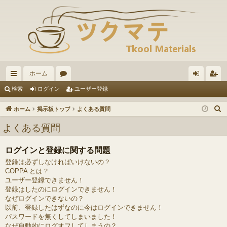
ホーム
イ
ォ
グ
ー
検索
ログイン
ユーザー登録
ッ
ー
イ
ザ
ホーム
掲示板トップ
よくある質問
ク
ラ
ン
ー
よくある質問
リ
ム
登
ログインと登録に関する問題
ン
録
登録は必ずしなければいけないの？
ク
COPPA とは？
ユーザー登録できません！
登録はしたのにログインできません！
なぜログインできないの？
以前、登録したはずなのに今はログインできません！
パスワードを無くしてしまいました！
なぜ自動的にログオフしてしまうの？