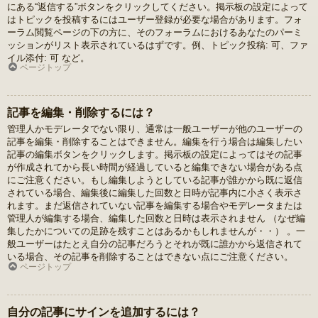
にある“返信する”ボタンをクリックしてください。掲示板の設定によって
はトピックを投稿するにはユーザー登録が必要な場合があります。フォ
ーラム閲覧ページの下の方に、そのフォーラムにおけるあなたのパーミ
ッションがリスト表示されているはずです。例、トピック投稿: 可、ファ
イル添付: 可 など。
ページトップ
記事を編集・削除するには？
管理人かモデレータでない限り、通常は一般ユーザーが他のユーザーの
記事を編集・削除することはできません。編集を行う場合は編集したい
記事の編集ボタンをクリックします。掲示板の設定によってはその記事
が作成されてから長い時間が経過していると編集できない場合がある点
にご注意ください。もし編集しようとしている記事が誰かから既に返信
されている場合、編集後に編集した回数と日時が記事内に小さく表示さ
れます。まだ返信されていない記事を編集する場合やモデレータまたは
管理人が編集する場合、編集した回数と日時は表示されません （なぜ編
集したかについての足跡を残すことはあるかもしれませんが・・） 。一
般ユーザーはたとえ自分の記事だろうとそれが既に誰かから返信されて
いる場合、その記事を削除することはできない点にご注意ください。
ページトップ
自分の記事にサインを追加するには？