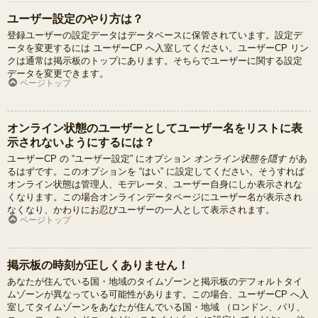
ユーザー設定のやり方は？
登録ユーザーの設定データはデータベースに保管されています。設定デ
ータを変更するには ユーザーCP へ入室してください。ユーザーCP リン
クは通常は掲示板のトップにあります。そちらでユーザーに関する設定
データを変更できます。
ページトップ
オンライン状態のユーザーとしてユーザー名をリストに表
示されないようにするには？
ユーザーCP の “ユーザー設定” にオプション
オンライン状態を隠す
があ
るはずです。このオプションを “はい” に設定してください。そうすれば
オンライン状態は管理人、モデレータ、ユーザー自身にしか表示されな
くなります。この場合オンラインデータページにユーザー名が表示され
なくなり、かわりにお忍びユーザーの一人として表示されます。
ページトップ
掲示板の時刻が正しくありません！
あなたが住んでいる国・地域のタイムゾーンと掲示板のデフォルトタイ
ムゾーンが異なっている可能性があります。この場合、ユーザーCP へ入
室してタイムゾーンをあなたが住んでいる国・地域 （ロンドン、パリ、