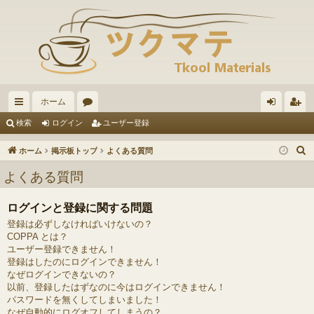
ホーム
イ
ォ
グ
ー
検索
ログイン
ユーザー登録
ッ
ー
イ
ザ
ホーム
掲示板トップ
よくある質問
ク
ラ
ン
ー
よくある質問
リ
ム
登
ログインと登録に関する問題
ン
録
登録は必ずしなければいけないの？
ク
COPPA とは？
ユーザー登録できません！
登録はしたのにログインできません！
なぜログインできないの？
以前、登録したはずなのに今はログインできません！
パスワードを無くしてしまいました！
なぜ自動的にログオフしてしまうの？