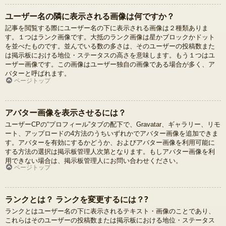
ユーザー名の隣に表示される画像は何ですか？
記事を閲覧する際にユーザー名の下に表示される画像は２種類ありま
す。１つはランク画像です。大抵のランク画像は星かブロックかドット
を並べたものです。並んでいる数の多さは、そのユーザーの投稿数また
は掲示板における地位・ステータスの高さを意味します。もう１つはユ
ーザー画像です。この画像はユーザー独自の画像である場合が多く、ア
バターと呼ばれます。
ページトップ
アバター画像を表示させるには？
ユーザーCPの“プロフィール”タブの配下で、Gravatar、ギャラリー、リモ
ート、アップロードの4方法のうちいずれかでアバター画像を追加できま
す。アバターを有効にするかどうか、およびアバター画像を利用可能に
する方法の選択は掲示板管理人次第となります。もしアバター画像を利
用できない場合は、掲示板管理人にお問い合わせください。
ページトップ
ランクとは？ ランクを変更するには？?
ランクとはユーザー名の下に表示されるテキスト・画像のことであり、
これらはそのユーザーの投稿数または掲示板における地位・ステータス