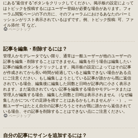
にある“返信する”ボタンをクリックしてください。掲示板の設定によって
はトピックを投稿するにはユーザー登録が必要な場合があります。フォ
ーラム閲覧ページの下の方に、そのフォーラムにおけるあなたのパーミ
ッションがリスト表示されているはずです。例、トピック投稿: 可、ファ
イル添付: 可 など。
ページトップ
記事を編集・削除するには？
管理人かモデレータでない限り、通常は一般ユーザーが他のユーザーの
記事を編集・削除することはできません。編集を行う場合は編集したい
記事の編集ボタンをクリックします。掲示板の設定によってはその記事
が作成されてから長い時間が経過していると編集できない場合がある点
にご注意ください。もし編集しようとしている記事が誰かから既に返信
されている場合、編集後に編集した回数と日時が記事内に小さく表示さ
れます。まだ返信されていない記事を編集する場合やモデレータまたは
管理人が編集する場合、編集した回数と日時は表示されません （なぜ編
集したかについての足跡を残すことはあるかもしれませんが・・） 。一
般ユーザーはたとえ自分の記事だろうとそれが既に誰かから返信されて
いる場合、その記事を削除することはできない点にご注意ください。
ページトップ
自分の記事にサインを追加するには？