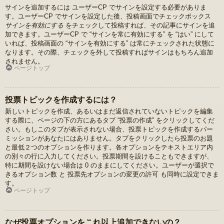
サインを追加するには ユーザーCP でサインを設定する必要がありま
す。ユーザーCP でサインを設定した後、投稿画面でチェックボックス
サインを有効にする
をチェックして投稿すれば、その記事にサインを追
加できます。ユーザーCP で “サインを常に有効にする” を “はい” にして
いれば、投稿画面の “サインを有効にする” は常にチェックされた状態に
なります。その際、チェックを外して投稿すればサインはもちろん追加
されません。
ページトップ
投票トピックを作成するには？
新しいトピックを作成、あるいはまだ返信されていないトピックを編集
する際に、ページの下の方にあるタブ “投票の作成” をクリックしてくだ
さい。もしこのタブが表示されない場合、投票トピックを作成するパー
ミッションがあなたにはありません。タブをクリックしたら投票のお題
と最低２つのオプションを作ります。各オプションをテキストエリア内
の別々の行に入力してください。投票期間を設けることもできますが、
特に期間を設けない場合は 0 のままにしてください。ユーザーが選択で
きるオプション数 と 投票先オプションの変更の許可 も同時に設定できま
す。
ページトップ
なぜ投票オプションをこれ以上追加できないの？