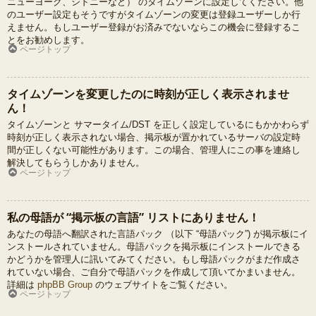
ニューヨーク、シドニーなど） のタイムゾーンに設定してください。他
のユーザー設定もそうですがタイムゾーンの変更は登録ユーザーしか行
えません。もしユーザー登録がお済みでないならこの機会に登録するこ
とをお勧めします。
ページトップ
タイムゾーンを変更したのに時刻が正しく表示されませ
ん！
タイムゾーンと サマータイム/DST を正しく設定しているにもかかわらず
時刻が正しく表示されない場合、掲示板が置かれているサーバの設定時
間が正しくない可能性があります。この場合、管理人にこの事を連絡し
解決してもらうしかありません。
ページトップ
私の母語が “掲示板の言語” リストにありません！
あなたの母語へ翻訳された言語パック （以下 “母語パック”) が掲示板にイ
ンストールされていません。母語パックを掲示板にインストールできる
かどうかを管理人に訊いてみてください。もし母語パックがまだ作成さ
れていない場合、ご自分で母語パックを作成して頂いてかまいません。
詳細は
phpBB Group
のウェブサイトをご覧ください。
ページトップ