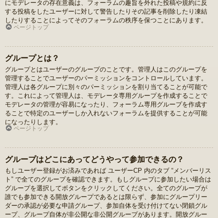
にモデレータの存在意義は、フォーラムの趣旨を外れた投稿や規約に反
する投稿をしたユーザーに対して警告したりその記事を削除したり凍結
したりすることによってそのフォーラムの秩序を保つことにあります。
ページトップ
グループとは？
グループとはユーザーのグループのことです。管理人はこのグループを
管理することでユーザーのパーミッションをコントロールしています。
管理人は各グループに別々のパーミッションを割り当てることが可能で
す。これによって管理人は、モデレータ専用グループを作成することで
モデレータの管理が容易になったり、フォーラム専用グループを作成す
ることで特定のユーザーしか入れないフォーラムを提供することが可能
になったりします。
ページトップ
グループはどこにあってどうやって参加できるの？
もしユーザー登録がお済みであれば ユーザーCP 内のタブ “メンバーリス
ト” で全てのグループを確認できます。もしグループに参加したい場合は
グループを選択してボタンをクリックしてください。全てのグループが
誰でも参加できる開放グループであるとは限らず、参加にグループリー
ダーの承認が必要な申請グループ、参加自体を受け付けてない閉鎖グル
ープ、グループ自体が非公開な非公開グループがあります。開放グルー