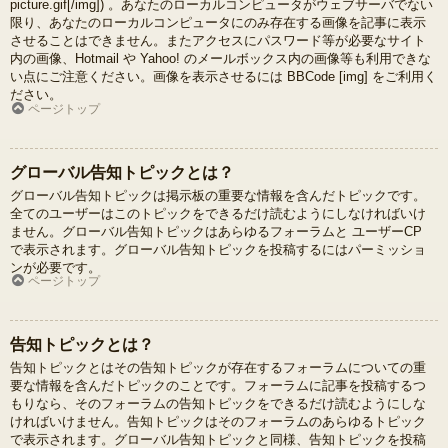
picture.gif[/img]) 。あなたのローカルコンピュータがウェブサーバでない
限り、あなたのローカルコンピュータにのみ存在する画像を記事に表示
させることはできません。またアクセスにパスワード等が必要なサイト
内の画像、Hotmail や Yahoo! のメールボックス内の画像等も利用できな
い点にご注意ください。画像を表示させるには BBCode [img] をご利用く
ださい。
ページトップ
グローバル告知トピックとは？
グローバル告知トピックは掲示板の重要な情報を含んだトピックです。
全てのユーザーはこのトピックをできるだけ読むようにしなければいけ
ません。グローバル告知トピックはあらゆるフォーラムと ユーザーCP
で表示されます。グローバル告知トピックを投稿するにはパーミッショ
ンが必要です。
ページトップ
告知トピックとは？
告知トピックとはその告知トピックが存在するフォーラムについての重
要な情報を含んだトピックのことです。フォーラムに記事を投稿するつ
もりなら、そのフォーラムの告知トピックをできるだけ読むようにしな
ければいけません。告知トピックはそのフォーラムのあらゆるトピック
で表示されます。グローバル告知トピックと同様、告知トピックを投稿