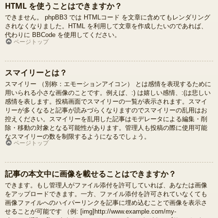
HTML を使うことはできますか？
できません。 phpBB3 では HTMLコード を文章に含めてもレンダリング
されなくなりました。HTML を利用して文章を作成したいのであれば、
代わりに BBCode を使用してください。
ページトップ
スマイリーとは？
スマイリー （別称：エモーションアイコン） とは感情を表現するために
用いられる小さな画像のことです。例えば、:) は嬉しい感情、:(は悲しい
感情を表します。投稿画面でスマイリーの一覧が表示されます。スマイ
リーが多くなると記事が読みづらくなりますのでスマイリーの乱用はお
控えください。スマイリーを乱用した記事はモデレータによる編集・削
除・移動の対象となる可能性があります。管理人も投稿の際に使用可能
なスマイリーの数を制限するようになるでしょう。
ページトップ
記事の本文中に画像を載せることはできますか？
できます。もし管理人がファイル添付を許可していれば、あなたは画像
をアップロードできます。一方、ファイル添付を許可されていなくても
画像ファイルへのハイパーリンクを記事に埋め込むことで画像を表示さ
せることが可能です （例: [img]http://www.example.com/my-