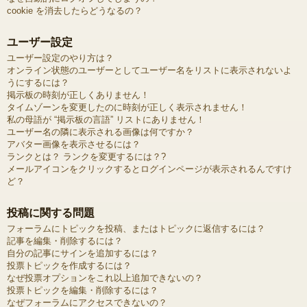
cookie を消去したらどうなるの？
ユーザー設定
ユーザー設定のやり方は？
オンライン状態のユーザーとしてユーザー名をリストに表示されないよ
うにするには？
掲示板の時刻が正しくありません！
タイムゾーンを変更したのに時刻が正しく表示されません！
私の母語が “掲示板の言語” リストにありません！
ユーザー名の隣に表示される画像は何ですか？
アバター画像を表示させるには？
ランクとは？ ランクを変更するには？?
メールアイコンをクリックするとログインページが表示されるんですけ
ど？
投稿に関する問題
フォーラムにトピックを投稿、またはトピックに返信するには？
記事を編集・削除するには？
自分の記事にサインを追加するには？
投票トピックを作成するには？
なぜ投票オプションをこれ以上追加できないの？
投票トピックを編集・削除するには？
なぜフォーラムにアクセスできないの？