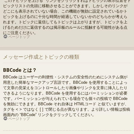
“このトピックを上げる” リンクをクリックすればトピックの表示位置をト
ピックリストの先頭に移動させることができます。しかしそのリンクが
どこにも表示されていない場合、この機能が無効に設定されているかト
ピックを上げるのに十分な時間が経過していないかのどちらかが考えら
れます。トピックに返信してもトピックは上がりますが、トピックを上
げるためだけに返信するのは掲示板のルールに抵触する可能性がある点
にご注意ください。
ページトップ
メッセージ作成とトピックの種類
BBCode とは？
BBCode はユーザーの利便性・システムの安全性のためにシステム側が
用意した簡単なマークアップ言語です。BBCode を使用することによっ
て文章の見栄えをコントロールしたり画像やリンクを文章に挿入したり
できるようになります。BBCode を使用するにはパーミッションが必要
です。パーミッションが与えられている場合でも個々の投稿で BBCode
を無効にできます。BBCode それ自体は HTMLコード と似ていますが、
タグを < > ではなく [ ] で閉じる点が異なります。より詳しい情報は投稿
画面内の “BBCode” リンクをクリックしてください。
ページトップ