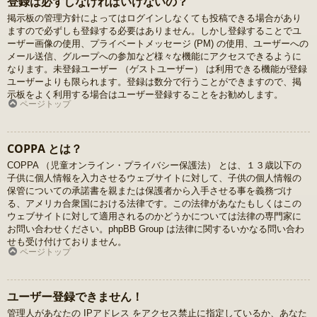
登録は必ずしなければいけないの？
掲示板の管理方針によってはログインしなくても投稿できる場合があり
ますので必ずしも登録する必要はありません。しかし登録することでユ
ーザー画像の使用、プライベートメッセージ (PM) の使用、ユーザーへの
メール送信、グループへの参加など様々な機能にアクセスできるように
なります。未登録ユーザー （ゲストユーザー） は利用できる機能が登録
ユーザーよりも限られます。登録は数分で行うことができますので、掲
示板をよく利用する場合はユーザー登録することをお勧めします。
ページトップ
COPPA とは？
COPPA （児童オンライン・プライバシー保護法） とは、１３歳以下の
子供に個人情報を入力させるウェブサイトに対して、子供の個人情報の
保管についての承諾書を親または保護者から入手させる事を義務づけ
る、アメリカ合衆国における法律です。この法律があなたもしくはこの
ウェブサイトに対して適用されるのかどうかについては法律の専門家に
お問い合わせください。phpBB Group は法律に関するいかなる問い合わ
せも受け付けておりません。
ページトップ
ユーザー登録できません！
管理人があなたの IPアドレス をアクセス禁止に指定しているか、あなた