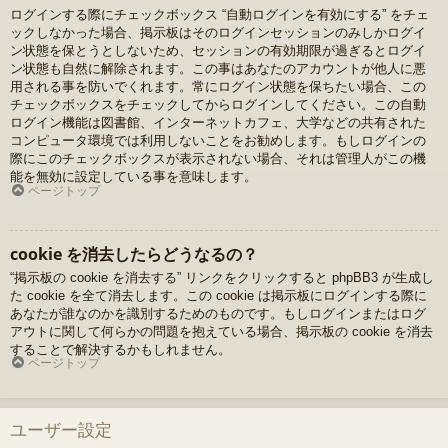
ログインする際にチェックボックス “自動ログインを有効にする” をチェ
ックしなかった場合、掲示板はそのログインセッションのみしかログイ
ン状態を保とうとしないため、セッションの有効期限が過ぎるとログイ
ン状態も自然に解除されます。この事はあなたのアカウントが他人に悪
用される事を防いでくれます。常にログイン状態を保ちたい場合、この
チェックボックスをチェックしてからログインしてください。この自動
ログイン機能は図書館、インターネットカフェ、大学などの共有された
コンピュータ環境では利用しないことをお勧めします。もしログインの
際にこのチェックボックスが表示されない場合、それは管理人がこの機
能を無効に設定している事を意味します。
ページトップ
cookie を消去したらどうなるの？
“掲示板の cookie を消去する” リンクをクリックすると phpBB3 が生成し
た cookie を全て消去します。この cookie は掲示板にログインする際に
あなたが誰なのかを識別するためのものです。もしログインまたはログ
アウトに関して何らかの問題を抱えている場合、掲示板の cookie を消去
することで解決するかもしれません。
ページトップ
ユーザー設定