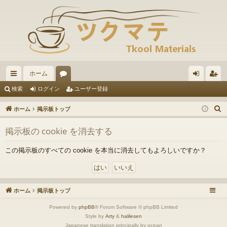
ホーム
イ
ォ
グ
ー
検索
ログイン
ユーザー登録
ッ
ー
イ
ザ
ホーム
掲示板トップ
ク
ラ
ン
ー
掲示板の cookie を消去する
リ
ム
登
ン
録
この掲示板のすべての cookie を本当に消去してもよろしいですか？
ク
ホーム
掲示板トップ
Powered by
phpBB
® Forum Software © phpBB Limited
Style by
Arty
&
halilesen
Japanese translation principally by ocean