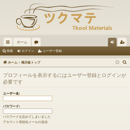
ホーム
イ
ォ
グ
ー
検索
ログイン
ユーザー登録
ッ
ー
イ
ザ
ホーム
掲示板トップ
ク
ラ
ン
ー
プロフィールを表示するにはユーザー登録とログインが
リ
ム
登
必要です
ン
録
ユーザー名:
ク
パスワード:
パスワードを忘れてしまいました
アカウント有効化メールの送信