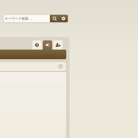
検索
詳細検索
ク
FA
グ
ー
Q
イ
ザ
ン
ー
登
録