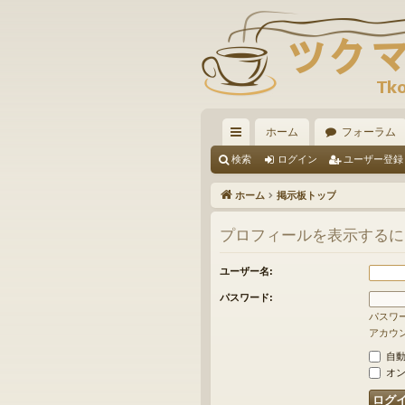
ホーム
フォーラム
イ
検索
ログイン
ユーザー登録
ッ
ホーム
掲示板トップ
ク
プロフィールを表示するに
リ
ン
ユーザー名:
ク
パスワード:
パスワ
アカウ
自動
オン