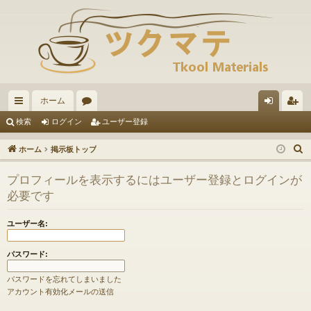
ホーム
イ
ォ
グ
ー
検索
ログイン
ユーザー登録
ッ
ー
イ
ザ
ホーム
掲示板トップ
ク
ラ
ン
ー
プロフィールを表示するにはユーザー登録とログインが
リ
ム
登
必要です
ン
録
ユーザー名:
ク
パスワード:
パスワードを忘れてしまいました
アカウント有効化メールの送信