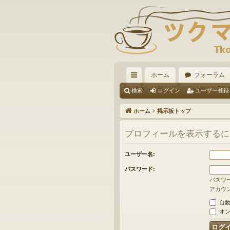
ホーム
フォーラム
イ
検索
ログイン
ユーザー登録
ッ
ホーム
掲示板トップ
ク
プロフィールを表示するに
リ
ン
ユーザー名:
ク
パスワード:
パスワ
アカウ
自動
オン