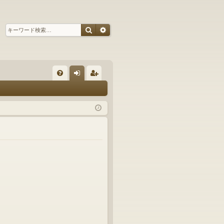
検索
詳細検索
ク
FA
グ
ー
Q
イ
ザ
ン
ー
登
録