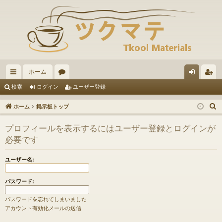
ホーム
イ
ォ
グ
ー
検索
ログイン
ユーザー登録
ッ
ー
イ
ザ
ホーム
掲示板トップ
ク
ラ
ン
ー
プロフィールを表示するにはユーザー登録とログインが
リ
ム
登
必要です
ン
録
ユーザー名:
ク
パスワード:
パスワードを忘れてしまいました
アカウント有効化メールの送信