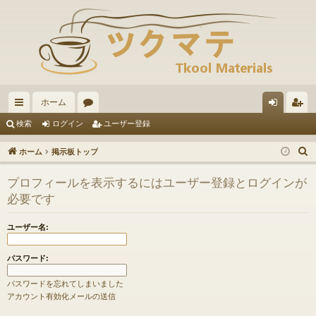
ホーム
イ
ォ
グ
ー
検索
ログイン
ユーザー登録
ッ
ー
イ
ザ
ホーム
掲示板トップ
ク
ラ
ン
ー
プロフィールを表示するにはユーザー登録とログインが
リ
ム
登
必要です
ン
録
ユーザー名:
ク
パスワード:
パスワードを忘れてしまいました
アカウント有効化メールの送信