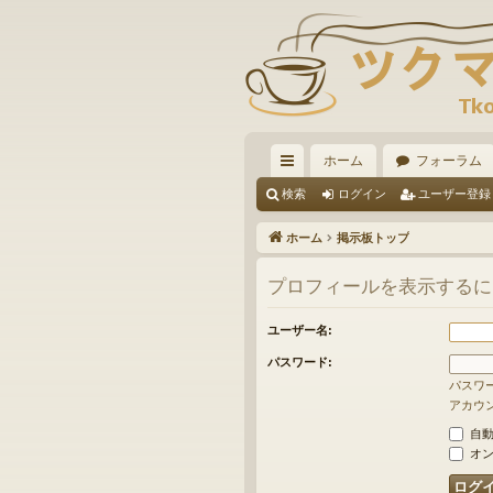
ホーム
フォーラム
イ
検索
ログイン
ユーザー登録
ッ
ホーム
掲示板トップ
ク
プロフィールを表示するに
リ
ン
ユーザー名:
ク
パスワード:
パスワ
アカウ
自動
オン