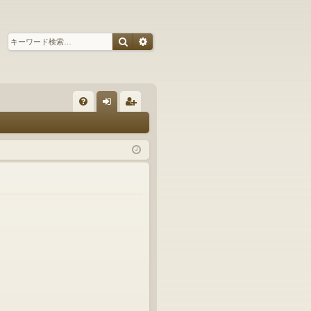
検索
詳細検索
ク
FA
グ
ー
Q
イ
ザ
ン
ー
登
録