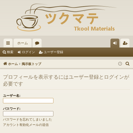
ホーム
イ
ォ
グ
ー
検索
ログイン
ユーザー登録
ッ
ー
イ
ザ
ホーム
掲示板トップ
ク
ラ
ン
ー
プロフィールを表示するにはユーザー登録とログインが
リ
ム
登
必要です
ン
録
ユーザー名:
ク
パスワード:
パスワードを忘れてしまいました
アカウント有効化メールの送信