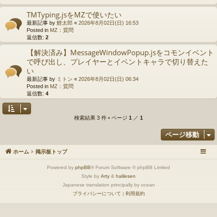
TMTyping.jsをMZで使いたい
最新記事 by
鯉太郎
«
2026年8月02日(日) 16:53
Posted in
MZ：質問
返信数:
2
【解決済み】MessageWindowPopup.jsをコモンイベント
で呼び出し、プレイヤーとイベントキャラで切り替えた
い
最新記事 by
ミトン
«
2026年8月02日(日) 06:34
Posted in
MZ：質問
返信数:
4
検索結果 3 件 • ページ
1
／
1
ページ移動
ホーム
掲示板トップ
Powered by
phpBB
® Forum Software © phpBB Limited
Style by
Arty
&
halilesen
Japanese translation principally by ocean
プライバシーについて
|
利用規約