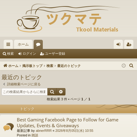
ホーム
イ
ォ
グ
ー
検索
ログイン
ユーザー登録
ッ
ー
イ
ザ
ホーム
掲示板トップ
検索
最近のトピック
ク
ラ
ン
ー
最近のトピック
リ
ム
登
詳細検索ページに戻る
ン
録
検索
詳細検索
検索結果 3 件 • ページ
1
／
1
ク
トピック
Best Gaming Facebook Page to Follow for Game
Updates, Events & Giveaways
最新記事 by
abnerRRR
«
2026年8月05日(水) 10:55
Posted in
雑談