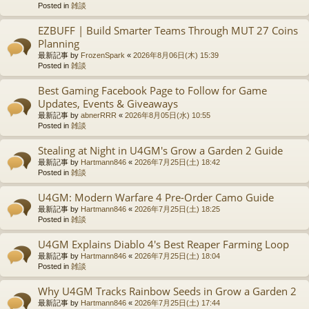
Posted in
雑談
EZBUFF | Build Smarter Teams Through MUT 27 Coins
Planning
最新記事 by
FrozenSpark
«
2026年8月06日(木) 15:39
Posted in
雑談
Best Gaming Facebook Page to Follow for Game
Updates, Events & Giveaways
最新記事 by
abnerRRR
«
2026年8月05日(水) 10:55
Posted in
雑談
Stealing at Night in U4GM's Grow a Garden 2 Guide
最新記事 by
Hartmann846
«
2026年7月25日(土) 18:42
Posted in
雑談
U4GM: Modern Warfare 4 Pre-Order Camo Guide
最新記事 by
Hartmann846
«
2026年7月25日(土) 18:25
Posted in
雑談
U4GM Explains Diablo 4's Best Reaper Farming Loop
最新記事 by
Hartmann846
«
2026年7月25日(土) 18:04
Posted in
雑談
Why U4GM Tracks Rainbow Seeds in Grow a Garden 2
最新記事 by
Hartmann846
«
2026年7月25日(土) 17:44