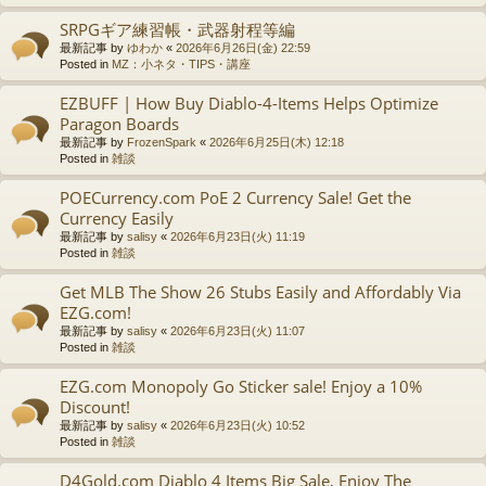
SRPGギア練習帳・武器射程等編
最新記事 by
ゆわか
«
2026年6月26日(金) 22:59
Posted in
MZ：小ネタ・TIPS・講座
EZBUFF | How Buy Diablo-4-Items Helps Optimize
Paragon Boards
最新記事 by
FrozenSpark
«
2026年6月25日(木) 12:18
Posted in
雑談
POECurrency.com PoE 2 Currency Sale! Get the
Currency Easily
最新記事 by
salisy
«
2026年6月23日(火) 11:19
Posted in
雑談
Get MLB The Show 26 Stubs Easily and Affordably Via
EZG.com!
最新記事 by
salisy
«
2026年6月23日(火) 11:07
Posted in
雑談
EZG.com Monopoly Go Sticker sale! Enjoy a 10%
Discount!
最新記事 by
salisy
«
2026年6月23日(火) 10:52
Posted in
雑談
D4Gold.com Diablo 4 Items Big Sale, Enjoy The