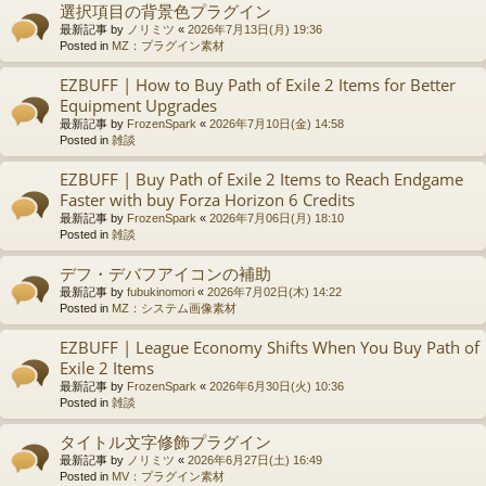
選択項目の背景色プラグイン
最新記事 by
ノリミツ
«
2026年7月13日(月) 19:36
Posted in
MZ：プラグイン素材
EZBUFF | How to Buy Path of Exile 2 Items for Better
Equipment Upgrades
最新記事 by
FrozenSpark
«
2026年7月10日(金) 14:58
Posted in
雑談
EZBUFF | Buy Path of Exile 2 Items to Reach Endgame
Faster with buy Forza Horizon 6 Credits
最新記事 by
FrozenSpark
«
2026年7月06日(月) 18:10
Posted in
雑談
デフ・デバフアイコンの補助
最新記事 by
fubukinomori
«
2026年7月02日(木) 14:22
Posted in
MZ：システム画像素材
EZBUFF | League Economy Shifts When You Buy Path of
Exile 2 Items
最新記事 by
FrozenSpark
«
2026年6月30日(火) 10:36
Posted in
雑談
タイトル文字修飾プラグイン
最新記事 by
ノリミツ
«
2026年6月27日(土) 16:49
Posted in
MV：プラグイン素材