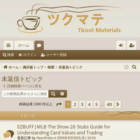
ホーム
イ
ォ
グ
ー
検索
ログイン
ユーザー登録
ッ
ー
イ
ザ
ホーム
掲示板トップ
検索
未返信トピック
ク
ラ
ン
ー
未返信トピック
リ
ム
登
詳細検索ページに戻る
ン
録
検索
詳細検索
ク
ページ
1
／
40
2
3
4
5
40
1
次へ
検索結果 1000 件以上
…
トピック
EZBUFF|MLB The Show 26 Stubs Guide for
Understanding Card Values and Trading
最新記事 by
NeonPulse
«
2026年8月06日(木) 16:54