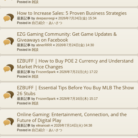
Posted in
雑談
How to Increase Sales: 5 Proven Business Strategies
最新記事 by
deepasreegi
«
2026年7月24日(金) 15:34
Posted in
自己紹介・あいさつ
EZG Gaming Community: Get Game Updates &
Giveaways on Facebook
最新記事 by
abnerRRR
«
2026年7月24日(金) 14:30
Posted in
雑談
EZBUFF | How to Buy POE 2 Currency and Understand
Market Price Changes
最新記事 by
FrozenSpark
«
2026年7月21日(火) 17:22
Posted in
雑談
EZBUFF | Essential Tips Before You Buy MLB The Show
26 Stubs
最新記事 by
FrozenSpark
«
2026年7月16日(木) 15:17
Posted in
雑談
Online Gaming: Entertainment, Connection, and the
Future of Digital Play
最新記事 by
elinanoah
«
2026年7月14日(火) 04:38
Posted in
自己紹介・あいさつ