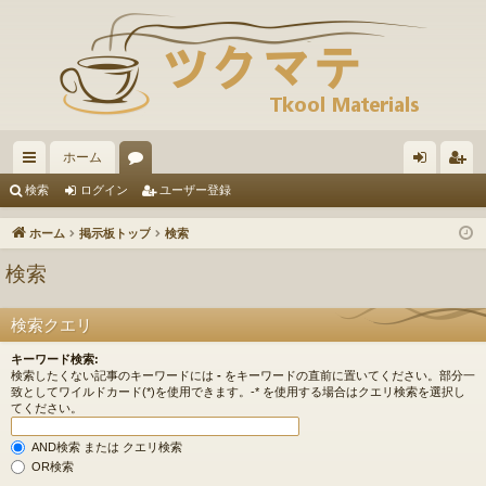
ホーム
イ
ォ
グ
ー
検索
ログイン
ユーザー登録
ッ
ー
イ
ザ
ホーム
掲示板トップ
検索
ク
ラ
ン
ー
検索
リ
ム
登
ン
録
検索クエリ
ク
キーワード検索:
検索したくない記事のキーワードには
-
をキーワードの直前に置いてください。部分一
致としてワイルドカード(*)を使用できます。-* を使用する場合はクエリ検索を選択し
てください。
AND検索 または クエリ検索
OR検索