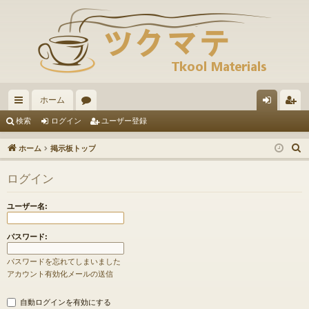
ホーム
イ
ォ
グ
ー
検索
ログイン
ユーザー登録
ッ
ー
イ
ザ
ホーム
掲示板トップ
ク
ラ
ン
ー
ログイン
リ
ム
登
ン
録
ユーザー名:
ク
パスワード:
パスワードを忘れてしまいました
アカウント有効化メールの送信
自動ログインを有効にする