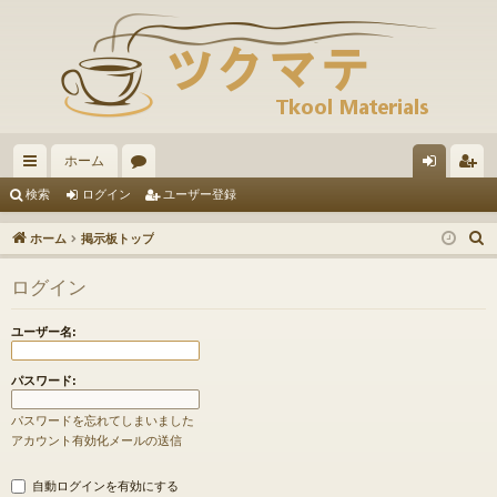
ホーム
イ
ォ
グ
ー
検索
ログイン
ユーザー登録
ッ
ー
イ
ザ
ホーム
掲示板トップ
ク
ラ
ン
ー
ログイン
リ
ム
登
ン
録
ユーザー名:
ク
パスワード:
パスワードを忘れてしまいました
アカウント有効化メールの送信
自動ログインを有効にする