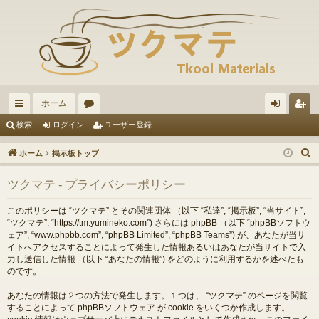
ホーム
イ
ォ
グ
ー
検索
ログイン
ユーザー登録
ッ
ー
イ
ザ
ホーム
掲示板トップ
ク
ラ
ン
ー
ツクマテ - プライバシーポリシー
リ
ム
登
ン
録
このポリシーは “ツクマテ” とその関連団体 （以下 “私達”, “掲示板”, “当サイト”,
“ツクマテ”, “https://tm.yumineko.com”) さらには phpBB （以下 “phpBBソフトウ
ク
ェア”, “www.phpbb.com”, “phpBB Limited”, “phpBB Teams”) が、あなたが当サ
イトへアクセスすることによって発生した情報あるいはあなたが当サイトで入
力し送信した情報 （以下 “あなたの情報”) をどのように利用するかを述べたも
のです。
あなたの情報は２つの方法で発生します。１つは、 “ツクマテ” のページを閲覧
することによって phpBBソフトウェア が cookie をいくつか作成します。