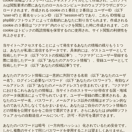
cookie 情報はウェブサーバ上にテキストファイルとして作成され、このファイ
ルは閲覧要求の際にあなたのローカルコンピュータのウェブブラウザにダウン
ロードされます。作成される cookie の１番目と２番目は ユーザーID （以下
“user-id”) と 匿名セッションID （以下 “session-id”) であり、これら ID情報 は
phpBBソフトウェア によって自動的にあなたに割り当てられます。作成される
cookie の３番目は “ツクマテ” 内のトピックを閲覧した時に作成されます。この
cookie はトピックの既読情報を保管するのに使用され、サイト閲覧の利便性を
向上させます。
当サイトへアクセスすることによって発生するあなたの情報の残りもう１つ
は、あなたが私達に送信するデータです。具体的には、ゲストユーザーとして
投稿したデータ （以下 “ゲストの投稿記事”） 、“ツクマテ” にユーザー登録する
際に送信したデータ （以下 “あなたのアカウント情報”） 、登録ユーザーとして
投稿したデータ （以下 “あなたの投稿記事”) です。
あなたのアカウント情報には一意的に判別できる名前 （以下 “あなたのユーザ
ー名”) 、ログインに必要なパスワード （以下 “あなたのパスワード”) 、有効なメ
ールアドレス （以下 “あなたのメールアドレス”) が含まれています。 “ツクマテ”
におけるこれらあなたの情報は、当サイトのホストサーバが存在する国・地域
のデータ保護法によって守られています。ユーザー登録の際に要求される、あ
なたのユーザー名、パスワード、メールアドレス以外の情報はオプション的な
ものであり入力しなくてもかまいません。あなたはご自分のアカウント情報の
どの情報を公開するかをご自分で選択できます。さらにあなたは phpBBソフト
ウェア からの自動送信メールについて、許可・不許可を選択できます。
あなたのパスワードは暗号 （一方向性ハッシュ） 化されているため安全です。
しかし複数のサイトで同じパスワードを使用することは望ましくありません。