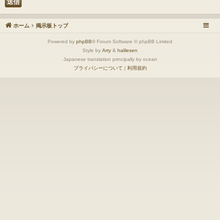
ホーム
掲示板トップ
Powered by
phpBB
® Forum Software © phpBB Limited
Style by
Arty
&
halilesen
Japanese translation principally by ocean
プライバシーについて
|
利用規約