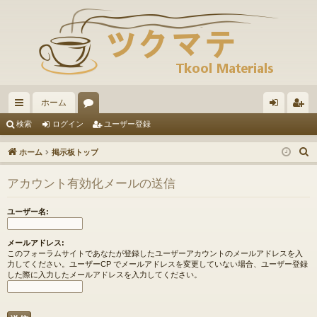
ホーム
イ
ォ
グ
ー
検索
ログイン
ユーザー登録
ッ
ー
イ
ザ
ホーム
掲示板トップ
ク
ラ
ン
ー
アカウント有効化メールの送信
リ
ム
登
ン
録
ユーザー名:
ク
メールアドレス:
このフォーラムサイトであなたが登録したユーザーアカウントのメールアドレスを入
力してください。ユーザーCP でメールアドレスを変更していない場合、ユーザー登録
した際に入力したメールアドレスを入力してください。