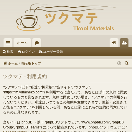
ホーム
イ
ォ
グ
ー
検索
ログイン
ユーザー登録
ッ
ー
イ
ザ
ホーム
掲示板トップ
ク
ラ
ン
ー
ツクマテ - 利用規約
リ
ム
登
ン
録
“ツクマテ” (以下 “私達”, “掲示板”, “当サイト”, “ツクマテ”,
“https://tm.yumineko.com”) を利用するに当たって、あなたは以下の規約に同意
ク
しているものと見なされます。規約に同意しない場合、 “ツクマテ” の利用を行
わないでください。私達はいつでもこの規約を変更できます。更新・変更され
た後も “ツクマテ” を利用している間、あなたは常にこれらの規約に同意してい
るものと見なされます。
当サイトは phpBB （以下 “phpBBソフトウェア”, “www.phpbb.com”, “phpBB
Group”, “phpBB Teams”) によって構築されています。phpBBソフトウェア は “