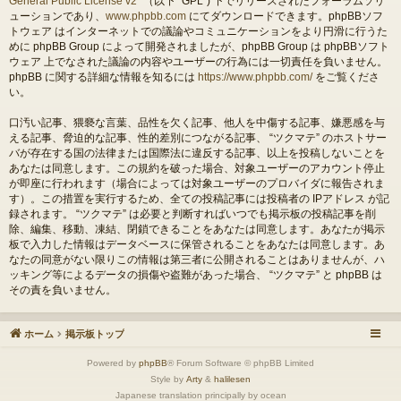
General Public License v2
” （以下 “GPL”) 下でリリースされたフォーラムソリ
ューションであり、
www.phpbb.com
にてダウンロードできます。phpBBソフ
トウェア はインターネットでの議論やコミュニケーションをより円滑に行うた
めに phpBB Group によって開発されましたが、phpBB Group は phpBBソフト
ウェア 上でなされた議論の内容やユーザーの行為には一切責任を負いません。
phpBB に関する詳細な情報を知るには
https://www.phpbb.com/
をご覧くださ
い。
口汚い記事、猥褻な言葉、品性を欠く記事、他人を中傷する記事、嫌悪感を与
える記事、脅迫的な記事、性的差別につながる記事、 “ツクマテ” のホストサー
バが存在する国の法律または国際法に違反する記事、以上を投稿しないことを
あなたは同意します。この規約を破った場合、対象ユーザーのアカウント停止
が即座に行われます（場合によっては対象ユーザーのプロバイダに報告されま
す）。この措置を実行するため、全ての投稿記事には投稿者の IPアドレス が記
録されます。 “ツクマテ” は必要と判断すればいつでも掲示板の投稿記事を削
除、編集、移動、凍結、閉鎖できることをあなたは同意します。あなたが掲示
板で入力した情報はデータベースに保管されることをあなたは同意します。あ
なたの同意がない限りこの情報は第三者に公開されることはありませんが、ハ
ッキング等によるデータの損傷や盗難があった場合、 “ツクマテ” と phpBB は
その責を負いません。
ホーム
掲示板トップ
Powered by
phpBB
® Forum Software © phpBB Limited
Style by
Arty
&
halilesen
Japanese translation principally by ocean