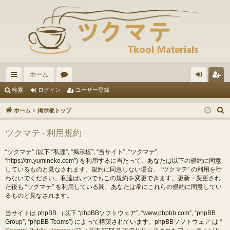
ホーム
イ
ォ
グ
ー
検索
ログイン
ユーザー登録
ッ
ー
イ
ザ
ホーム
掲示板トップ
ク
ラ
ン
ー
ツクマテ - 利用規約
リ
ム
登
ン
録
“ツクマテ” (以下 “私達”, “掲示板”, “当サイト”, “ツクマテ”,
“https://tm.yumineko.com”) を利用するに当たって、あなたは以下の規約に同意
ク
しているものと見なされます。規約に同意しない場合、 “ツクマテ” の利用を行
わないでください。私達はいつでもこの規約を変更できます。更新・変更され
た後も “ツクマテ” を利用している間、あなたは常にこれらの規約に同意してい
るものと見なされます。
当サイトは phpBB （以下 “phpBBソフトウェア”, “www.phpbb.com”, “phpBB
Group”, “phpBB Teams”) によって構築されています。phpBBソフトウェア は “