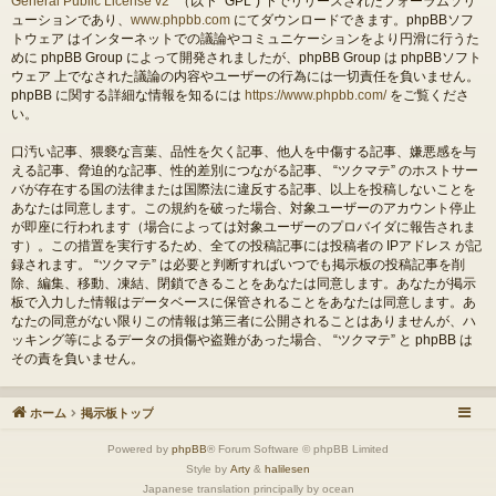
General Public License v2
” （以下 “GPL”) 下でリリースされたフォーラムソリ
ューションであり、
www.phpbb.com
にてダウンロードできます。phpBBソフ
トウェア はインターネットでの議論やコミュニケーションをより円滑に行うた
めに phpBB Group によって開発されましたが、phpBB Group は phpBBソフト
ウェア 上でなされた議論の内容やユーザーの行為には一切責任を負いません。
phpBB に関する詳細な情報を知るには
https://www.phpbb.com/
をご覧くださ
い。
口汚い記事、猥褻な言葉、品性を欠く記事、他人を中傷する記事、嫌悪感を与
える記事、脅迫的な記事、性的差別につながる記事、 “ツクマテ” のホストサー
バが存在する国の法律または国際法に違反する記事、以上を投稿しないことを
あなたは同意します。この規約を破った場合、対象ユーザーのアカウント停止
が即座に行われます（場合によっては対象ユーザーのプロバイダに報告されま
す）。この措置を実行するため、全ての投稿記事には投稿者の IPアドレス が記
録されます。 “ツクマテ” は必要と判断すればいつでも掲示板の投稿記事を削
除、編集、移動、凍結、閉鎖できることをあなたは同意します。あなたが掲示
板で入力した情報はデータベースに保管されることをあなたは同意します。あ
なたの同意がない限りこの情報は第三者に公開されることはありませんが、ハ
ッキング等によるデータの損傷や盗難があった場合、 “ツクマテ” と phpBB は
その責を負いません。
ホーム
掲示板トップ
Powered by
phpBB
® Forum Software © phpBB Limited
Style by
Arty
&
halilesen
Japanese translation principally by ocean