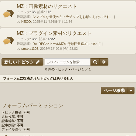
MZ：画像素材のリクエスト
トピック
:
33
,
記事
:
115
最新記事:
シンプルな天使のキャラチップをお願いしたいです。
by
NECO
, 2025年11月24日(月) 11:36
MZ：プラグイン素材のリクエスト
トピック
:
335
,
記事
:
1382
最新記事:
Re: RPGツクールMZの行動回数追加について
by
tanaka1105
, 2026年1月02日(金) 23:02
検索
詳細検索
新しいトピック
0 件のトピック • ページ
1
／
1
フォーラムに投稿されたトピックはありません
ページ移動
フォーラムパーミッション
トピック投稿:
不可
返信投稿:
不可
記事編集:
不可
記事削除:
不可
ファイル添付:
不可