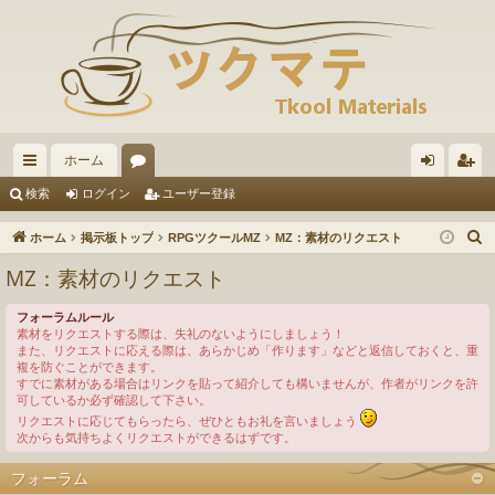
ホーム
イ
ォ
グ
ー
検索
ログイン
ユーザー登録
ッ
ー
イ
ザ
ホーム
掲示板トップ
RPGツクールMZ
MZ：素材のリクエスト
ク
ラ
ン
ー
MZ：素材のリクエスト
リ
ム
登
フォーラムルール
ン
録
素材をリクエストする際は、失礼のないようにしましょう！
また、リクエストに応える際は、あらかじめ「作ります」などと返信しておくと、重
ク
複を防ぐことができます。
すでに素材がある場合はリンクを貼って紹介しても構いませんが、作者がリンクを許
可しているか必ず確認して下さい。
リクエストに応じてもらったら、ぜひともお礼を言いましょう
次からも気持ちよくリクエストができるはずです。
フォーラム