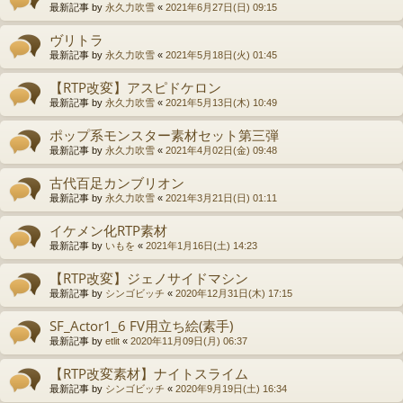
最新記事 by
永久力吹雪
«
2021年6月27日(日) 09:15
ヴリトラ
最新記事 by
永久力吹雪
«
2021年5月18日(火) 01:45
【RTP改変】アスピドケロン
最新記事 by
永久力吹雪
«
2021年5月13日(木) 10:49
ポップ系モンスター素材セット第三弾
最新記事 by
永久力吹雪
«
2021年4月02日(金) 09:48
古代百足カンブリオン
最新記事 by
永久力吹雪
«
2021年3月21日(日) 01:11
イケメン化RTP素材
最新記事 by
いもを
«
2021年1月16日(土) 14:23
【RTP改変】ジェノサイドマシン
最新記事 by
シンゴビッチ
«
2020年12月31日(木) 17:15
SF_Actor1_6 FV用立ち絵(素手)
最新記事 by
etlit
«
2020年11月09日(月) 06:37
【RTP改変素材】ナイトスライム
最新記事 by
シンゴビッチ
«
2020年9月19日(土) 16:34