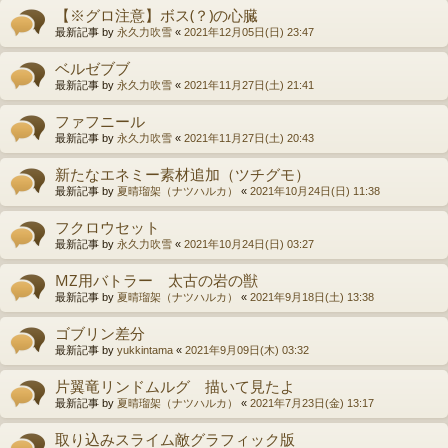
【※グロ注意】ボス(？)の心臓
最新記事 by
永久力吹雪
«
2021年12月05日(日) 23:47
ベルゼブブ
最新記事 by
永久力吹雪
«
2021年11月27日(土) 21:41
ファフニール
最新記事 by
永久力吹雪
«
2021年11月27日(土) 20:43
新たなエネミー素材追加（ツチグモ）
最新記事 by
夏晴瑠架（ナツハルカ）
«
2021年10月24日(日) 11:38
フクロウセット
最新記事 by
永久力吹雪
«
2021年10月24日(日) 03:27
MZ用バトラー 太古の岩の獣
最新記事 by
夏晴瑠架（ナツハルカ）
«
2021年9月18日(土) 13:38
ゴブリン差分
最新記事 by
yukkintama
«
2021年9月09日(木) 03:32
片翼竜リンドムルグ 描いて見たよ
最新記事 by
夏晴瑠架（ナツハルカ）
«
2021年7月23日(金) 13:17
取り込みスライム敵グラフィック版