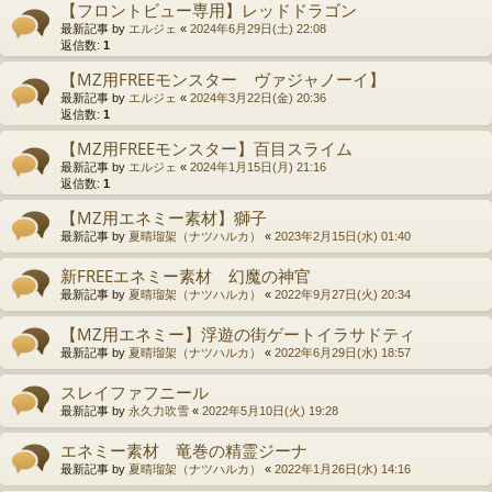
【フロントビュー専用】レッドドラゴン
最新記事 by
エルジェ
«
2024年6月29日(土) 22:08
返信数:
1
【MZ用FREEモンスター ヴァジャノーイ】
最新記事 by
エルジェ
«
2024年3月22日(金) 20:36
返信数:
1
【MZ用FREEモンスター】百目スライム
最新記事 by
エルジェ
«
2024年1月15日(月) 21:16
返信数:
1
【MZ用エネミー素材】獅子
最新記事 by
夏晴瑠架（ナツハルカ）
«
2023年2月15日(水) 01:40
新FREEエネミー素材 幻魔の神官
最新記事 by
夏晴瑠架（ナツハルカ）
«
2022年9月27日(火) 20:34
【MZ用エネミー】浮遊の街ゲートイラサドティ
最新記事 by
夏晴瑠架（ナツハルカ）
«
2022年6月29日(水) 18:57
スレイファフニール
最新記事 by
永久力吹雪
«
2022年5月10日(火) 19:28
エネミー素材 竜巻の精霊ジーナ
最新記事 by
夏晴瑠架（ナツハルカ）
«
2022年1月26日(水) 14:16