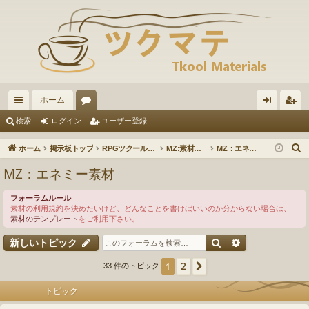
ホーム
イ
ォ
グ
ー
検索
ログイン
ユーザー登録
ッ
ー
イ
ザ
ホーム
掲示板トップ
RPGツクールMZ
MZ:素材の投稿・ダウンロード
MZ：エネミー素材
ク
ラ
ン
ー
MZ：エネミー素材
リ
ム
登
フォーラムルール
ン
録
素材の利用規約を決めたいけど、どんなことを書けばいいのか分からない場合は、
素材のテンプレート
をご利用下さい。
ク
検索
詳細検索
新しいトピック
2
1
次へ
33 件のトピック
トピック