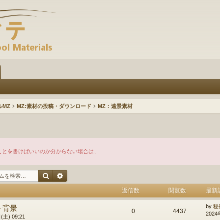
ルMZ
MZ:素材の投稿・ダウンロード
MZ：遠景素材
ことを書けばいいのか分からない場合は、
検索
詳細検索
返信数
閲覧数
最新
ト背景
by
秘
0
4437
2024
土) 09:21