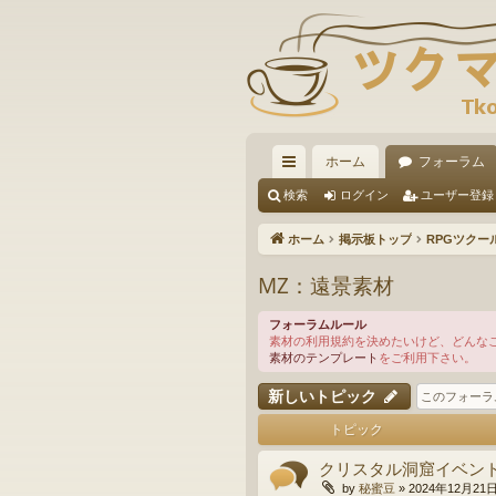
ホーム
フォーラム
イ
検索
ログイン
ユーザー登録
ッ
ホーム
掲示板トップ
RPGツクー
ク
MZ：遠景素材
リ
フォーラムルール
ン
素材の利用規約を決めたいけど、どんな
素材のテンプレート
をご利用下さい。
ク
新しいトピック
トピック
クリスタル洞窟イベン
by
秘蜜豆
»
2024年12月21日(