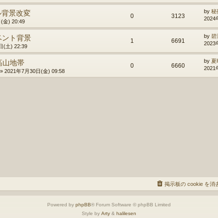
ル背景改変
by
秘
0
3123
2024
金) 20:49
ベント背景
by
碧
1
6691
2023
(土) 22:39
高山地帯
by
夏
0
6660
2021
»
2021年7月30日(金) 09:58
掲示板の cookie を
Powered by
phpBB
® Forum Software © phpBB Limited
Style by
Arty
&
halilesen