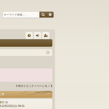
検索
詳細検索
ク
FA
グ
ー
Q
イ
ザ
ン
ー
登
録
4 件のトピック • ページ
1
／
1
記事
蜜豆
年12月21日(土) 09:21