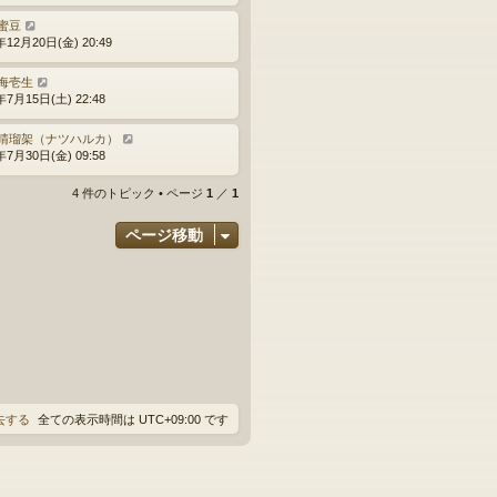
蜜豆
年12月20日(金) 20:49
海壱生
年7月15日(土) 22:48
晴瑠架（ナツハルカ）
年7月30日(金) 09:58
4 件のトピック • ページ
1
／
1
ページ移動
消去する
全ての表示時間は
UTC+09:00
です