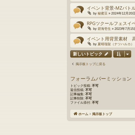
イベント背景-MZバト
by
秘蜜豆
»
2024年12月20日(
RPGツクールフェスイ
by
碧海壱生
»
2023年7月15日
イベント用背景素材 
by
夏晴瑠架（ナツハルカ）
新しいトピック
掲示板トップに戻る
フォーラムパーミッション
トピック投稿:
不可
返信投稿:
不可
記事編集:
不可
記事削除:
不可
ファイル添付:
不可
ホーム
掲示板トップ