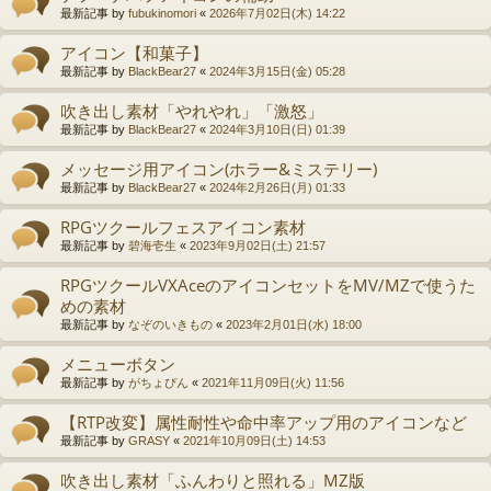
最新記事 by
fubukinomori
«
2026年7月02日(木) 14:22
アイコン【和菓子】
最新記事 by
BlackBear27
«
2024年3月15日(金) 05:28
吹き出し素材「やれやれ」「激怒」
最新記事 by
BlackBear27
«
2024年3月10日(日) 01:39
メッセージ用アイコン(ホラー&ミステリー)
最新記事 by
BlackBear27
«
2024年2月26日(月) 01:33
RPGツクールフェスアイコン素材
最新記事 by
碧海壱生
«
2023年9月02日(土) 21:57
RPGツクールVXAceのアイコンセットをMV/MZで使うた
めの素材
最新記事 by
なぞのいきもの
«
2023年2月01日(水) 18:00
メニューボタン
最新記事 by
がちょぴん
«
2021年11月09日(火) 11:56
【RTP改変】属性耐性や命中率アップ用のアイコンなど
最新記事 by
GRASY
«
2021年10月09日(土) 14:53
吹き出し素材「ふんわりと照れる」MZ版