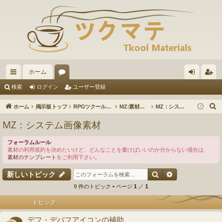
ホーム
イ
ォ
グ
ー
検索
ログイン
ユーザー登録
ッ
ー
イ
ザ
ホーム
掲示板トップ
RPGツクールMZ
MZ:素材の投稿・ダウンロード
MZ：システム画像素材
ク
ラ
ン
ー
MZ：システム画像素材
リ
ム
登
フォーラムルール
ン
録
素材の利用規約を決めたいけど、どんなことを書けばいいのか分からない場合は、
素材のテンプレート
をご利用下さい。
ク
検索
詳細検索
新しいトピック
9 件のトピック • ページ
1
／
1
トピック
デフ・デバフアイコンの補助