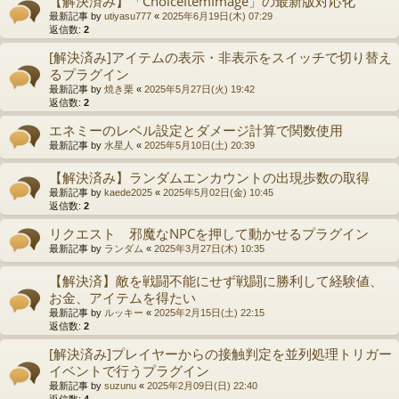
【解決済み】「ChoiceItemImage」の最新版対応化
最新記事 by
utiyasu777
«
2025年6月19日(木) 07:29
返信数:
2
[解決済み]アイテムの表示・非表示をスイッチで切り替え
るプラグイン
最新記事 by
焼き栗
«
2025年5月27日(火) 19:42
返信数:
2
エネミーのレベル設定とダメージ計算で関数使用
最新記事 by
水星人
«
2025年5月10日(土) 20:39
【解決済み】ランダムエンカウントの出現歩数の取得
最新記事 by
kaede2025
«
2025年5月02日(金) 10:45
返信数:
2
リクエスト 邪魔なNPCを押して動かせるプラグイン
最新記事 by
ランダム
«
2025年3月27日(木) 10:35
【解決済】敵を戦闘不能にせず戦闘に勝利して経験値、
お金、アイテムを得たい
最新記事 by
ルッキー
«
2025年2月15日(土) 22:15
返信数:
2
[解決済み]プレイヤーからの接触判定を並列処理トリガー
イベントで行うプラグイン
最新記事 by
suzunu
«
2025年2月09日(日) 22:40
返信数:
4