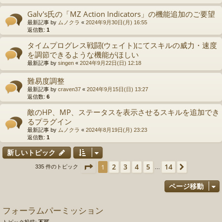
Galv's氏の「MZ Action Indicators」の機能追加のご要望
最新記事 by
ムノクラ
«
2024年9月30日(月) 16:55
返信数:
1
タイムプログレス戦闘(ウェイト)にてスキルの威力・速度
を調節できるような機能がほしい
最新記事 by
singen
«
2024年9月22日(日) 12:18
難易度調整
最新記事 by
craven37
«
2024年9月15日(日) 13:27
返信数:
6
敵のHP、MP、ステータスを表示させるスキルを追加でき
るプラグイン
最新記事 by
ムノクラ
«
2024年8月19日(月) 23:23
返信数:
1
新しいトピック
ページ
1
／
14
2
3
4
5
14
1
次へ
335 件のトピック
…
ページ移動
フォーラムパーミッション
トピック投稿:
不可