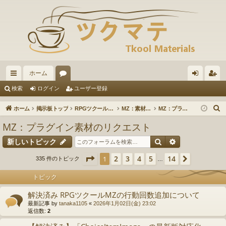
ホーム
イ
ォ
グ
ー
検索
ログイン
ユーザー登録
ッ
ー
イ
ザ
ホーム
掲示板トップ
RPGツクールMZ
MZ：素材のリクエスト
MZ：プラグイン素材のリクエスト
ク
ラ
ン
ー
MZ：プラグイン素材のリクエスト
リ
ム
登
検索
詳細検索
新しいトピック
ン
録
ページ
1
／
14
2
3
4
5
14
1
次へ
335 件のトピック
…
ク
トピック
解決済み RPGツクールMZの行動回数追加について
最新記事 by
tanaka1105
«
2026年1月02日(金) 23:02
返信数:
2