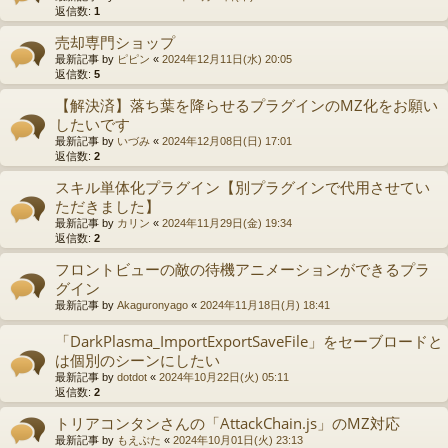
返信数:
1
売却専門ショップ
最新記事 by
ピピン
«
2024年12月11日(水) 20:05
返信数:
5
【解決済】落ち葉を降らせるプラグインのMZ化をお願い
したいです
最新記事 by
いづみ
«
2024年12月08日(日) 17:01
返信数:
2
スキル単体化プラグイン【別プラグインで代用させてい
ただきました】
最新記事 by
カリン
«
2024年11月29日(金) 19:34
返信数:
2
フロントビューの敵の待機アニメーションができるプラ
グイン
最新記事 by
Akaguronyago
«
2024年11月18日(月) 18:41
「DarkPlasma_ImportExportSaveFile」をセーブロードと
は個別のシーンにしたい
最新記事 by
dotdot
«
2024年10月22日(火) 05:11
返信数:
2
トリアコンタンさんの「AttackChain.js」のMZ対応
最新記事 by
もえぶた
«
2024年10月01日(火) 23:13