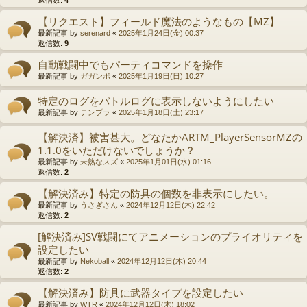
【リクエスト】フィールド魔法のようなもの【MZ】
最新記事 by
serenard
«
2025年1月24日(金) 00:37
返信数:
9
自動戦闘中でもパーティコマンドを操作
最新記事 by
ガガンボ
«
2025年1月19日(日) 10:27
特定のログをバトルログに表示しないようにしたい
最新記事 by
テンプラ
«
2025年1月18日(土) 23:17
【解決済】被害甚大。どなたかARTM_PlayerSensorMZの
1.1.0をいただけないでしょうか？
最新記事 by
未熟なスズ
«
2025年1月01日(水) 01:16
返信数:
2
【解決済み】特定の防具の個数を非表示にしたい。
最新記事 by
うさぎさん
«
2024年12月12日(木) 22:42
返信数:
2
[解決済み]SV戦闘にてアニメーションのプライオリティを
設定したい
最新記事 by
Nekoball
«
2024年12月12日(木) 20:44
返信数:
2
【解決済み】防具に武器タイプを設定したい
最新記事 by
WTR
«
2024年12月12日(木) 18:02