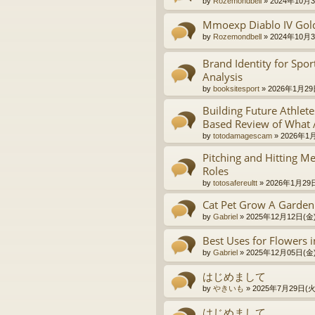
by
Rozemondbell
»
2024年10月3
Mmoexp Diablo IV Gold:
by
Rozemondbell
»
2024年10月3
Brand Identity for Spo
Analysis
by
booksitesport
»
2026年1月29日
Building Future Athlete
Based Review of What 
by
totodamagescam
»
2026年1月
Pitching and Hitting M
Roles
by
totosafereultt
»
2026年1月29日
Cat Pet Grow A Garden
by
Gabriel
»
2025年12月12日(金) 
Best Uses for Flowers i
by
Gabriel
»
2025年12月05日(金) 
はじめまして
by
やきいも
»
2025年7月29日(火)
はじめまして。