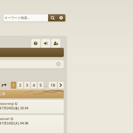
検索
詳細検索
ク
FA
グ
ー
Q
イ
ザ
ン
ー
登
ページ
1
／
18
2
3
4
5
18
1
次へ
…
録
記事
epasreegi
年7月24日(金) 15:34
inanoah
年7月14日(火) 04:38