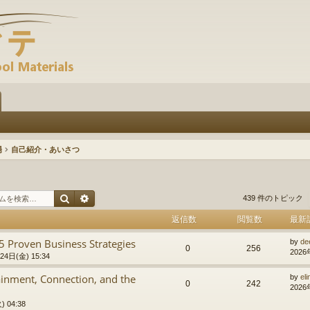
場
自己紹介・あいさつ
検索
詳細検索
439 件のトピック
返信数
閲覧数
最新
 5 Proven Business Strategies
by
de
0
256
2026
24日(金) 15:34
inment, Connection, and the
by
el
0
242
2026
 04:38