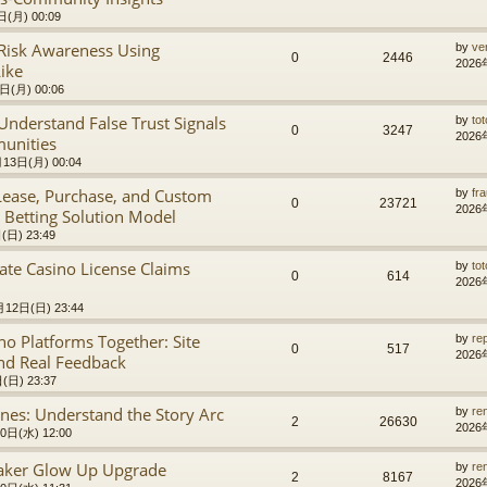
(月) 00:09
Risk Awareness Using
by
ver
0
2446
2026
Like
日(月) 00:06
nderstand False Trust Signals
by
to
0
3247
2026
munities
13日(月) 00:04
ease, Purchase, and Custom
by
fra
0
23721
2026
t Betting Solution Model
日) 23:49
ate Casino License Claims
by
to
0
614
2026
12日(日) 23:44
 Platforms Together: Site
by
re
0
517
2026
and Real Feedback
日) 23:37
es: Understand the Story Arc
by
re
2
26630
2026
0日(水) 12:00
aker Glow Up Upgrade
by
re
2
8167
2026