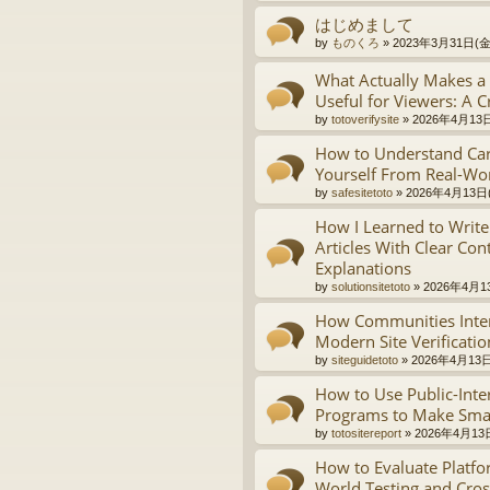
はじめまして
by
ものくろ
»
2023年3月31日(金)
What Actually Makes a 
Useful for Viewers: A C
by
totoverifysite
»
2026年4月13日
How to Understand Car
Yourself From Real-Wor
by
safesitetoto
»
2026年4月13日(
How I Learned to Writ
Articles With Clear Con
Explanations
by
solutionsitetoto
»
2026年4月13
How Communities Interp
Modern Site Verificati
by
siteguidetoto
»
2026年4月13日(
How to Use Public-Inte
Programs to Make Smar
by
totositereport
»
2026年4月13日
How to Evaluate Platfor
World Testing and Cro