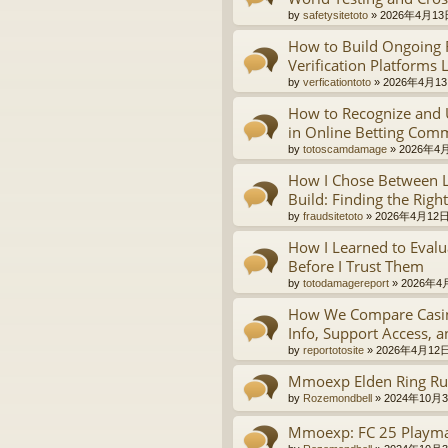
by
safetysitetoto
»
2026年4月13日
How to Build Ongoing 
Verification Platforms 
by
verficationtoto
»
2026年4月13
How to Recognize and U
in Online Betting Com
by
totoscamdamage
»
2026年4月
How I Chose Between L
Build: Finding the Righ
by
fraudsitetoto
»
2026年4月12日(
How I Learned to Evalu
Before I Trust Them
by
totodamagereport
»
2026年4月
How We Compare Casino
Info, Support Access, 
by
reportotosite
»
2026年4月12日(
Mmoexp Elden Ring Run
by
Rozemondbell
»
2024年10月3
Mmoexp: FC 25 Playm