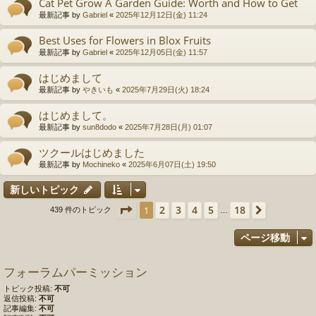
Cat Pet Grow A Garden Guide: Worth and How to Get
最新記事 by
Gabriel
«
2025年12月12日(金) 11:24
Best Uses for Flowers in Blox Fruits
最新記事 by
Gabriel
«
2025年12月05日(金) 11:57
はじめまして
最新記事 by
やきいも
«
2025年7月29日(火) 18:24
はじめまして。
最新記事 by
sun8dodo
«
2025年7月28日(月) 01:07
ツクールはじめました
最新記事 by
Mochineko
«
2025年6月07日(土) 19:50
新しいトピック
ページ
1
／
18
2
3
4
5
18
1
次へ
439 件のトピック
…
ページ移動
フォーラムパーミッション
トピック投稿:
不可
返信投稿:
不可
記事編集:
不可