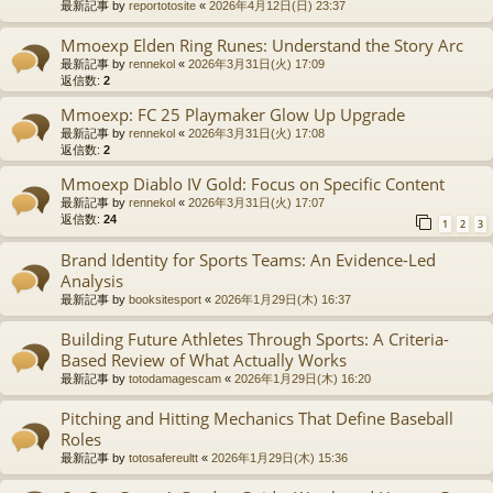
最新記事 by
reportotosite
«
2026年4月12日(日) 23:37
Mmoexp Elden Ring Runes: Understand the Story Arc
最新記事 by
rennekol
«
2026年3月31日(火) 17:09
返信数:
2
Mmoexp: FC 25 Playmaker Glow Up Upgrade
最新記事 by
rennekol
«
2026年3月31日(火) 17:08
返信数:
2
Mmoexp Diablo IV Gold: Focus on Specific Content
最新記事 by
rennekol
«
2026年3月31日(火) 17:07
返信数:
24
1
2
3
Brand Identity for Sports Teams: An Evidence-Led
Analysis
最新記事 by
booksitesport
«
2026年1月29日(木) 16:37
Building Future Athletes Through Sports: A Criteria-
Based Review of What Actually Works
最新記事 by
totodamagescam
«
2026年1月29日(木) 16:20
Pitching and Hitting Mechanics That Define Baseball
Roles
最新記事 by
totosafereultt
«
2026年1月29日(木) 15:36