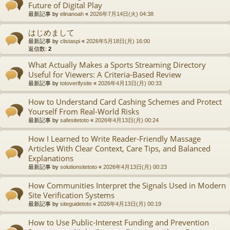
Future of Digital Play
最新記事 by
elinanoah
«
2026年7月14日(火) 04:38
はじめまして
最新記事 by
clistaspi
«
2026年5月18日(月) 16:00
返信数:
2
What Actually Makes a Sports Streaming Directory
Useful for Viewers: A Criteria-Based Review
最新記事 by
totoverifysite
«
2026年4月13日(月) 00:33
How to Understand Card Cashing Schemes and Protect
Yourself From Real-World Risks
最新記事 by
safesitetoto
«
2026年4月13日(月) 00:24
How I Learned to Write Reader-Friendly Massage
Articles With Clear Context, Care Tips, and Balanced
Explanations
最新記事 by
solutionsitetoto
«
2026年4月13日(月) 00:23
How Communities Interpret the Signals Used in Modern
Site Verification Systems
最新記事 by
siteguidetoto
«
2026年4月13日(月) 00:19
How to Use Public-Interest Funding and Prevention