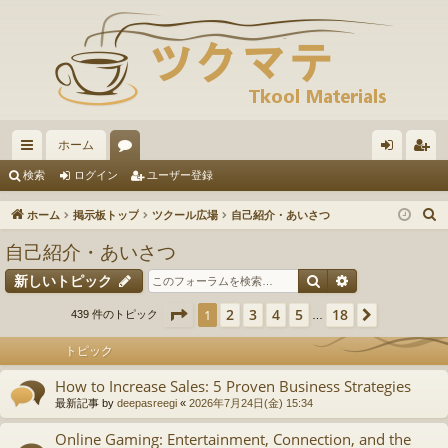
ホーム
イ
ォ
グ
ー
検索
ログイン
ユーザー登録
ッ
ー
イ
ザ
ホーム
掲示板トップ
ツクール広場
自己紹介・あいさつ
ク
ラ
ン
ー
自己紹介・あいさつ
リ
ム
登
検索
詳細検索
新しいトピック
ン
録
ページ
1
／
18
2
3
4
5
18
1
次へ
439 件のトピック
…
ク
トピック
How to Increase Sales: 5 Proven Business Strategies
最新記事 by
deepasreegi
«
2026年7月24日(金) 15:34
Online Gaming: Entertainment, Connection, and the