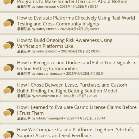
Programs to Make Smarter Decisions About Betting
最新記事 by
totositereport
«
2026年4月13日(月) 00:14
How to Evaluate Platforms Effectively Using Real-World
Testing and Cross-Community Insights
最新記事 by
safetysitetoto
«
2026年4月13日(月) 00:09
How to Build Ongoing Risk Awareness Using
Verification Platforms Like
最新記事 by
verficationtoto
«
2026年4月13日(月) 00:06
How to Recognize and Understand False Trust Signals in
Online Betting Communities
最新記事 by
totoscamdamage
«
2026年4月13日(月) 00:04
How I Chose Between Lease, Purchase, and Custom
Build: Finding the Right Betting Solution Model
最新記事 by
fraudsitetoto
«
2026年4月12日(日) 23:49
How I Learned to Evaluate Casino License Claims Before
I Trust Them
最新記事 by
totodamagereport
«
2026年4月12日(日) 23:44
How We Compare Casino Platforms Together: Site Info,
Support Access, and Real Feedback