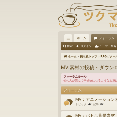
ホーム
フォーラム
イ
検索
ログイン
ユーザー登録
ッ
ホーム
掲示板トップ
RPGツクー
ク
MV:素材の投稿・ダウン
リ
フォーラムルール
ン
他の人が読んで不愉快になるような文章
ク
フォーラム
MV：アニメーション
トピック
:
47
,
記事
:
62
MV：バトル背景素材