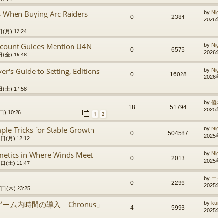
 When Buying Arc Raiders
by
Ni
0
2384
2026
(月) 12:24
count Guides Mention U4N
by
Ni
0
6576
2026
(金) 15:48
er's Guide to Setting, Editions
by
Ni
0
16028
2026
(土) 17:58
by
優
18
51794
2025
) 10:26
1
2
mple Tricks for Stable Growth
by
Ni
0
504587
2025
日(月) 12:12
metics in Where Winds Meet
by
Ni
0
2013
2025
日(土) 11:47
by
エ
0
2296
2025
日(木) 23:25
ム内時間の導入 Chronus」
by
ku
4
5993
2025