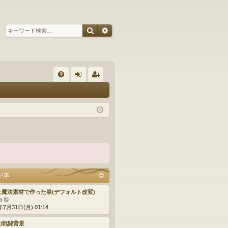
検索
詳細検索
ク
FA
グ
ー
Q
イ
ザ
ン
ー
登
録
記事
 土魔法素材で作った拳(デフォルト改変)
最
a
新
年7月31日(月) 01:14
記
事
の戦闘背景