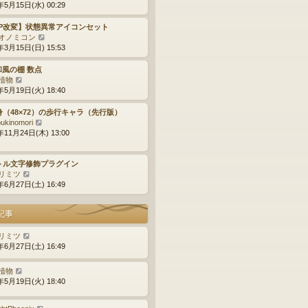
新
年5月15日(水) 00:29
記
事
TP改変】状態異常アイコンセット
最
オノミコン
新
年3月15日(日) 15:53
記
事
 和風の棚 数点
最
植物
新
年5月19日(火) 18:40
記
事
身（48×72）の歩行キャラ（先行版）
最
bukinomori
新
年11月24日(木) 13:00
記
事
トル文字修飾プラグイン
最
リミツ
新
年6月27日(土) 16:49
記
事
記事
リミツ
年6月27日(土) 16:49
植物
年5月19日(火) 18:40