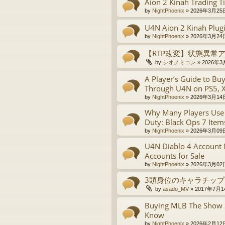
Aion 2 Kinah Trading 
by
NightPhoenix
»
2026年3月25日
U4N Aion 2 Kinah Plugi
by
NightPhoenix
»
2026年3月24日
【RTP改変】状態異常
by
シオノミコン
»
2026年3月
A Player’s Guide to B
Through U4N on PS5, 
by
NightPhoenix
»
2026年3月14日
Why Many Players Use 
Duty: Black Ops 7 Item
by
NightPhoenix
»
2026年3月09日
U4N Diablo 4 Account 
Accounts for Sale
by
NightPhoenix
»
2026年3月02日
3頭身位のキャラチップ
by
asado_MV
»
2017年7月14
Buying MLB The Show 
Know
by
NightPhoenix
»
2026年2月12日