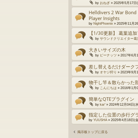
by
おねぎ
»
2025年5月17日(土
Helldivers 2 War Bond
Player Insights
by
NightPhoenix
»
2025年11月26
【1/30更新】 葛葉追
by
サウンドクリエイター葛
大きいサイズの木
by
ピーナッツ
»
2017年6月1
差し替えるだけダーク
by
オヤジ狩り
»
2023年9月1
物干し竿＆散らかった
by
こんにちは
»
2016年1月0
簡単なQTEプラグイン
by
kar'
»
2024年12月04日(水)
指定した位置の歩行グ
by
YUUSHA
»
2025年4月18日(金)
掲示板トップに戻る