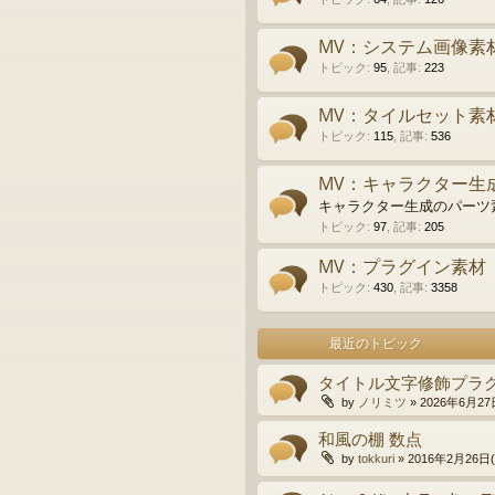
MV：システム画像素
トピック
:
95
,
記事
:
223
MV：タイルセット素
トピック
:
115
,
記事
:
536
MV：キャラクター生
キャラクター生成のパーツ
トピック
:
97
,
記事
:
205
MV：プラグイン素材
トピック
:
430
,
記事
:
3358
最近のトピック
タイトル文字修飾プラ
by
ノリミツ
»
2026年6月27日
和風の棚 数点
by
tokkuri
»
2016年2月26日(金