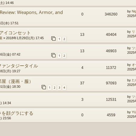
) 14:46
 Review: Weapons, Armor, and
by
Ni
0
346260
2025
日(水) 17:51
加アイコンセット
by
リ
13
40404
2025
葉
»
2018年1月29日(月) 17:45
1
2
by
ツ
13
46903
2025
6日(金) 07:42
1
2
ファンタジータイル
by
オ
4
11372
2025
8日(月) 19:27
部屋（漫画・服）
by
た
37
97093
2025
1日(金) 18:30
1
2
3
4
by
ツ
3
12531
2025
 14:34
ラを顔グラにする
by
Y
0
4559
2025
 23:56