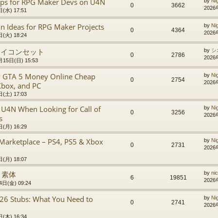
Tips for RPG Maker Devs on U4N
by
Ni
0
3662
2026
(水) 17:51
n Ideas for RPG Maker Projects
by
Ni
0
4364
2026
(火) 18:24
アイコンセット
by
シ
0
2786
2026
15日(日) 15:53
uy GTA 5 Money Online Cheap
by
Ni
0
2754
2026
Xbox, and PC
(土) 17:03
U4N When Looking for Call of
by
Ni
0
3256
2026
s
(月) 16:29
Marketplace – PS4, PS5 & Xbox
by
Ni
0
2731
2026
(月) 18:07
 素体
by
ni
6
19851
2026
日(金) 09:24
26 Stubs: What You Need to
by
Ni
0
2741
2026
(木) 16:34