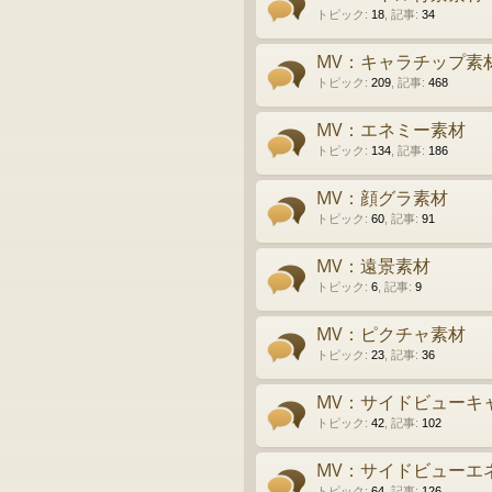
トピック
:
18
,
記事
:
34
MV：キャラチップ素
トピック
:
209
,
記事
:
468
MV：エネミー素材
トピック
:
134
,
記事
:
186
MV：顔グラ素材
トピック
:
60
,
記事
:
91
MV：遠景素材
トピック
:
6
,
記事
:
9
MV：ピクチャ素材
トピック
:
23
,
記事
:
36
MV：サイドビューキ
トピック
:
42
,
記事
:
102
MV：サイドビューエ
トピック
:
64
,
記事
:
126