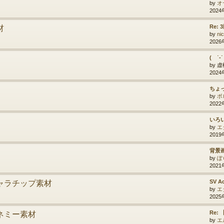
by
オ
2024
材
Re:
by
ni
2026
( ˙-
by
虚
2024
ちょ
by
ポ
2022
いろ
by
エ
2019
背景
by
ぽ
2021
ャラチップ素材
SV Ac
by
エ
2025
ネミー素材
Re:
by
エ