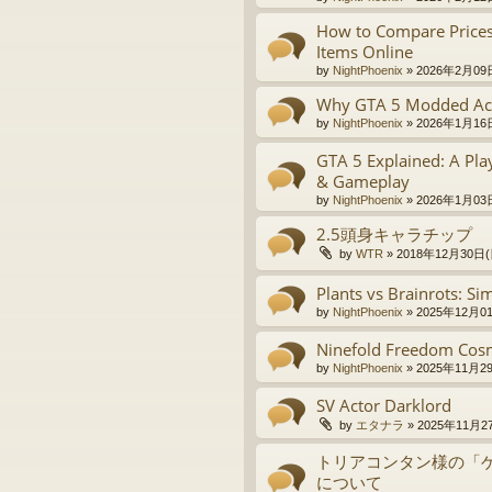
How to Compare Prices
Items Online
by
NightPhoenix
»
2026年2月09日
Why GTA 5 Modded Ac
by
NightPhoenix
»
2026年1月16日
GTA 5 Explained: A Play
& Gameplay
by
NightPhoenix
»
2026年1月03日
2.5頭身キャラチップ
by
WTR
»
2018年12月30日(日
Plants vs Brainrots: Si
by
NightPhoenix
»
2025年12月01
Ninefold Freedom Cos
by
NightPhoenix
»
2025年11月29
SV Actor Darklord
by
エタナラ
»
2025年11月27
トリアコンタン様の「ゲー
について