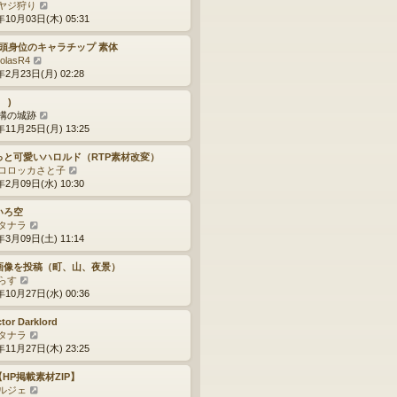
最
ヤジ狩り
新
年10月03日(木) 05:31
記
事
 3頭身位のキャラチップ 素体
最
colasR4
新
年2月23日(月) 02:28
記
事
˙ )
最
構の城跡
新
年11月25日(月) 13:25
記
事
っと可愛いハロルド（RTP素材改変）
最
ロロッカさと子
新
年2月09日(水) 10:30
記
事
いろ空
最
タナラ
新
年3月09日(土) 11:14
記
事
画像を投稿（町、山、夜景）
最
らす
新
年10月27日(水) 00:36
記
事
tor Darklord
最
タナラ
新
年11月27日(木) 23:25
記
事
 【HP掲載素材ZIP】
最
ルジェ