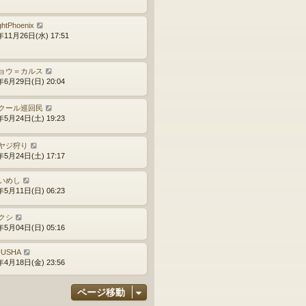
ghtPhoenix
年11月26日(水) 17:51
ョウ＝カルス
年6月29日(日) 20:04
クール巡回民
年5月24日(土) 19:23
ヤジ狩り
年5月24日(土) 17:17
いめし
年5月11日(日) 06:23
クシ
年5月04日(日) 05:16
UUSHA
年4月18日(金) 23:56
ページ移動