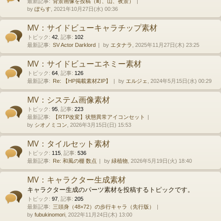
最新記事:
背景画像を投稿（町、山、夜景）
by
ぽらす
, 2021年10月27日(水) 00:36
MV：サイドビューキャラチップ素材
トピック
:
42
,
記事
:
102
最新記事:
SV Actor Darklord
by
エタナラ
, 2025年11月27日(木) 23:25
MV：サイドビューエネミー素材
トピック
:
64
,
記事
:
126
最新記事:
Re: 【HP掲載素材ZIP】
by
エルジェ
, 2024年5月15日(水) 00:29
MV：システム画像素材
トピック
:
95
,
記事
:
223
最新記事:
【RTP改変】状態異常アイコンセット
by
シオノミコン
, 2026年3月15日(日) 15:53
MV：タイルセット素材
トピック
:
115
,
記事
:
536
最新記事:
Re: 和風の棚 数点
by
緑植物
, 2026年5月19日(火) 18:40
MV：キャラクター生成素材
キャラクター生成のパーツ素材を投稿するトピックです。
トピック
:
97
,
記事
:
205
最新記事:
三頭身（48×72）の歩行キャラ（先行版）
by
fubukinomori
, 2022年11月24日(木) 13:00