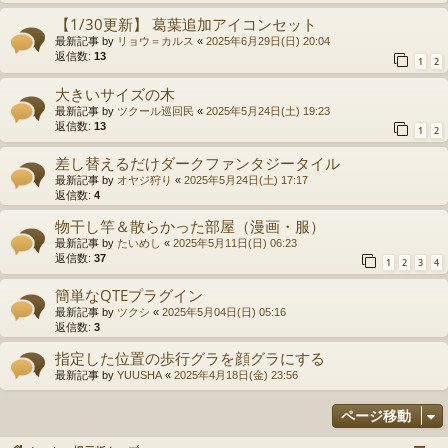
【1/30更新】 葛葉追加アイコンセット
最新記事 by
リョウ＝カルス
«
2025年6月29日(日) 20:04
返信数:
13
1
2
大きいサイズの木
最新記事 by
ツクール巡回民
«
2025年5月24日(土) 19:23
返信数:
13
1
2
差し替えるだけダークファンタジータイル
最新記事 by
オヤジ狩り
«
2025年5月24日(土) 17:17
返信数:
4
物干し竿＆散らかった部屋（漫画・服）
最新記事 by
たいめし
«
2025年5月11日(日) 06:23
返信数:
37
1
2
3
4
簡単なQTEプラグイン
最新記事 by
ツクシ
«
2025年5月04日(日) 05:16
返信数:
3
指定した位置の歩行グラを顔グラにする
最新記事 by
YUUSHA
«
2025年4月18日(金) 23:56
ページ移動