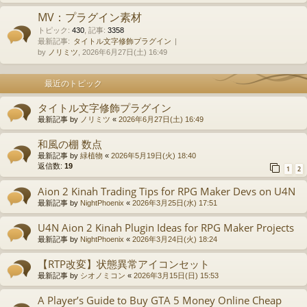
MV：プラグイン素材
トピック
:
430
,
記事
:
3358
最新記事:
タイトル文字修飾プラグイン
by
ノリミツ
, 2026年6月27日(土) 16:49
最近のトピック
タイトル文字修飾プラグイン
最新記事 by
ノリミツ
«
2026年6月27日(土) 16:49
和風の棚 数点
最新記事 by
緑植物
«
2026年5月19日(火) 18:40
返信数:
19
1
2
Aion 2 Kinah Trading Tips for RPG Maker Devs on U4N
最新記事 by
NightPhoenix
«
2026年3月25日(水) 17:51
U4N Aion 2 Kinah Plugin Ideas for RPG Maker Projects
最新記事 by
NightPhoenix
«
2026年3月24日(火) 18:24
【RTP改変】状態異常アイコンセット
最新記事 by
シオノミコン
«
2026年3月15日(日) 15:53
A Player’s Guide to Buy GTA 5 Money Online Cheap