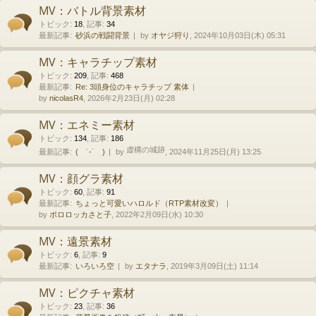
MV：バトル背景素材
トピック
:
18
,
記事
:
34
最新記事:
砂浜の戦闘背景
by
オヤジ狩り
, 2024年10月03日(木) 05:31
MV：キャラチップ素材
トピック
:
209
,
記事
:
468
最新記事:
Re: 3頭身位のキャラチップ 素体
by
nicolasR4
, 2026年2月23日(月) 02:28
MV：エネミー素材
トピック
:
134
,
記事
:
186
虚構の城跡
最新記事:
( ˙-˙ )
by
, 2024年11月25日(月) 13:25
MV：顔グラ素材
トピック
:
60
,
記事
:
91
最新記事:
ちょっと可愛いハロルド（RTP素材改変）
by
ポロロッカさと子
, 2022年2月09日(水) 10:30
MV：遠景素材
トピック
:
6
,
記事
:
9
最新記事:
いろいろ空
by
エタナラ
, 2019年3月09日(土) 11:14
MV：ピクチャ素材
トピック
:
23
,
記事
:
36