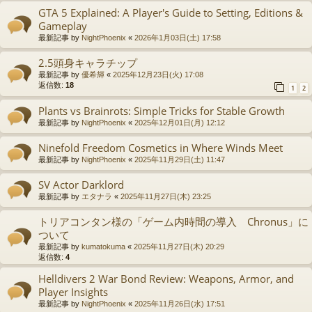
GTA 5 Explained: A Player's Guide to Setting, Editions &
Gameplay
最新記事 by
NightPhoenix
«
2026年1月03日(土) 17:58
2.5頭身キャラチップ
最新記事 by
優希輝
«
2025年12月23日(火) 17:08
返信数:
18
1
2
Plants vs Brainrots: Simple Tricks for Stable Growth
最新記事 by
NightPhoenix
«
2025年12月01日(月) 12:12
Ninefold Freedom Cosmetics in Where Winds Meet
最新記事 by
NightPhoenix
«
2025年11月29日(土) 11:47
SV Actor Darklord
最新記事 by
エタナラ
«
2025年11月27日(木) 23:25
トリアコンタン様の「ゲーム内時間の導入 Chronus」に
ついて
最新記事 by
kumatokuma
«
2025年11月27日(木) 20:29
返信数:
4
Helldivers 2 War Bond Review: Weapons, Armor, and
Player Insights
最新記事 by
NightPhoenix
«
2025年11月26日(水) 17:51