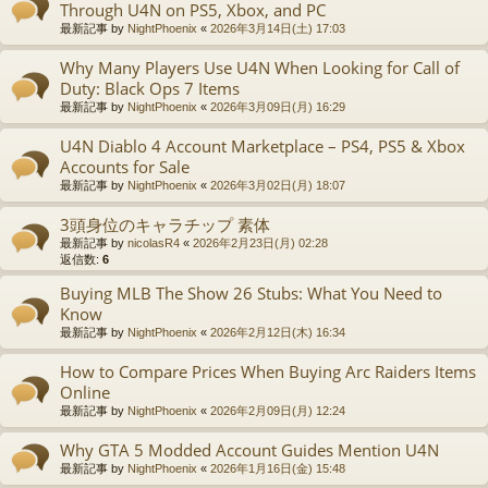
Through U4N on PS5, Xbox, and PC
最新記事 by
NightPhoenix
«
2026年3月14日(土) 17:03
Why Many Players Use U4N When Looking for Call of
Duty: Black Ops 7 Items
最新記事 by
NightPhoenix
«
2026年3月09日(月) 16:29
U4N Diablo 4 Account Marketplace – PS4, PS5 & Xbox
Accounts for Sale
最新記事 by
NightPhoenix
«
2026年3月02日(月) 18:07
3頭身位のキャラチップ 素体
最新記事 by
nicolasR4
«
2026年2月23日(月) 02:28
返信数:
6
Buying MLB The Show 26 Stubs: What You Need to
Know
最新記事 by
NightPhoenix
«
2026年2月12日(木) 16:34
How to Compare Prices When Buying Arc Raiders Items
Online
最新記事 by
NightPhoenix
«
2026年2月09日(月) 12:24
Why GTA 5 Modded Account Guides Mention U4N
最新記事 by
NightPhoenix
«
2026年1月16日(金) 15:48