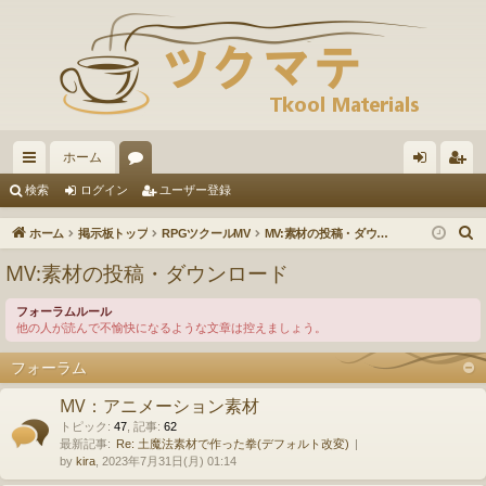
ホーム
イ
ォ
グ
ー
検索
ログイン
ユーザー登録
ッ
ー
イ
ザ
ホーム
掲示板トップ
RPGツクールMV
MV:素材の投稿・ダウンロード
ク
ラ
ン
ー
MV:素材の投稿・ダウンロード
リ
ム
登
フォーラムルール
ン
録
他の人が読んで不愉快になるような文章は控えましょう。
ク
フォーラム
MV：アニメーション素材
トピック
:
47
,
記事
:
62
最新記事:
Re: 土魔法素材で作った拳(デフォルト改変)
by
kira
, 2023年7月31日(月) 01:14