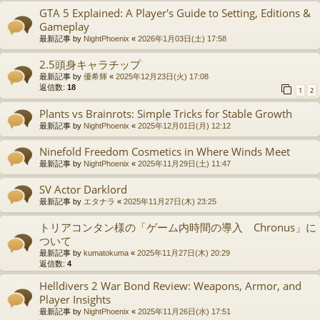
GTA 5 Explained: A Player's Guide to Setting, Editions &
Gameplay
最新記事 by
NightPhoenix
«
2026年1月03日(土) 17:58
2.5頭身キャラチップ
最新記事 by
優希輝
«
2025年12月23日(火) 17:08
返信数:
18
1
2
Plants vs Brainrots: Simple Tricks for Stable Growth
最新記事 by
NightPhoenix
«
2025年12月01日(月) 12:12
Ninefold Freedom Cosmetics in Where Winds Meet
最新記事 by
NightPhoenix
«
2025年11月29日(土) 11:47
SV Actor Darklord
最新記事 by
エタナラ
«
2025年11月27日(木) 23:25
トリアコンタン様の「ゲーム内時間の導入 Chronus」に
ついて
最新記事 by
kumatokuma
«
2025年11月27日(木) 20:29
返信数:
4
Helldivers 2 War Bond Review: Weapons, Armor, and
Player Insights
最新記事 by
NightPhoenix
«
2025年11月26日(水) 17:51