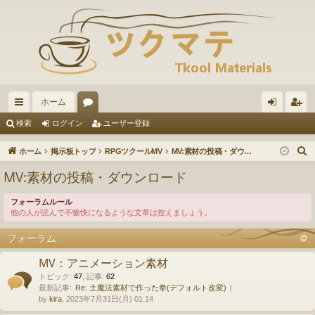
ホーム
イ
ォ
グ
ー
検索
ログイン
ユーザー登録
ッ
ー
イ
ザ
ホーム
掲示板トップ
RPGツクールMV
MV:素材の投稿・ダウンロード
ク
ラ
ン
ー
MV:素材の投稿・ダウンロード
リ
ム
登
フォーラムルール
ン
録
他の人が読んで不愉快になるような文章は控えましょう。
ク
フォーラム
MV：アニメーション素材
トピック
:
47
,
記事
:
62
最新記事:
Re: 土魔法素材で作った拳(デフォルト改変)
by
kira
, 2023年7月31日(月) 01:14