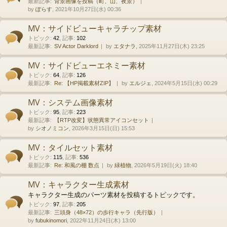
最新記事:
背景画像を投稿（町、山、夜景）
by
ぽらす
, 2021年10月27日(水) 00:36
MV：サイドビューキャラチップ素材
トピック
:
42
,
記事
:
102
最新記事:
SV Actor Darklord
by
エタナラ
, 2025年11月27日(木) 23:25
MV：サイドビューエネミー素材
トピック
:
64
,
記事
:
126
最新記事:
Re: 【HP掲載素材ZIP】
by
エルジェ
, 2024年5月15日(水) 00:29
MV：システム画像素材
トピック
:
95
,
記事
:
223
最新記事:
【RTP改変】状態異常アイコンセット
by
シオノミコン
, 2026年3月15日(日) 15:53
MV：タイルセット素材
トピック
:
115
,
記事
:
536
最新記事:
Re: 和風の棚 数点
by
緑植物
, 2026年5月19日(火) 18:40
MV：キャラクター生成素材
キャラクター生成のパーツ素材を投稿するトピックです。
トピック
:
97
,
記事
:
205
最新記事:
三頭身（48×72）の歩行キャラ（先行版）
by
fubukinomori
, 2022年11月24日(木) 13:00