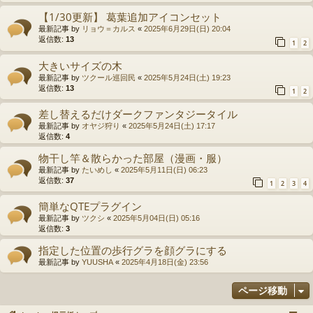
【1/30更新】 葛葉追加アイコンセット
最新記事 by
リョウ＝カルス
«
2025年6月29日(日) 20:04
返信数:
13
1
2
大きいサイズの木
最新記事 by
ツクール巡回民
«
2025年5月24日(土) 19:23
返信数:
13
1
2
差し替えるだけダークファンタジータイル
最新記事 by
オヤジ狩り
«
2025年5月24日(土) 17:17
返信数:
4
物干し竿＆散らかった部屋（漫画・服）
最新記事 by
たいめし
«
2025年5月11日(日) 06:23
返信数:
37
1
2
3
4
簡単なQTEプラグイン
最新記事 by
ツクシ
«
2025年5月04日(日) 05:16
返信数:
3
指定した位置の歩行グラを顔グラにする
最新記事 by
YUUSHA
«
2025年4月18日(金) 23:56
ページ移動