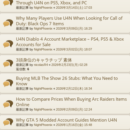
Through U4N on PS5, Xbox, and PC
最新記事 by
NightPhoenix
«
2026年3月14日(土) 17:03
Why Many Players Use U4N When Looking for Call of
Duty: Black Ops 7 Items
最新記事 by
NightPhoenix
«
2026年3月09日(月) 16:29
U4N Diablo 4 Account Marketplace – PS4, PS5 & Xbox
Accounts for Sale
最新記事 by
NightPhoenix
«
2026年3月02日(月) 18:07
3頭身位のキャラチップ 素体
最新記事 by
nicolasR4
«
2026年2月23日(月) 02:28
返信数:
6
Buying MLB The Show 26 Stubs: What You Need to
Know
最新記事 by
NightPhoenix
«
2026年2月12日(木) 16:34
How to Compare Prices When Buying Arc Raiders Items
Online
最新記事 by
NightPhoenix
«
2026年2月09日(月) 12:24
Why GTA 5 Modded Account Guides Mention U4N
最新記事 by
NightPhoenix
«
2026年1月16日(金) 15:48