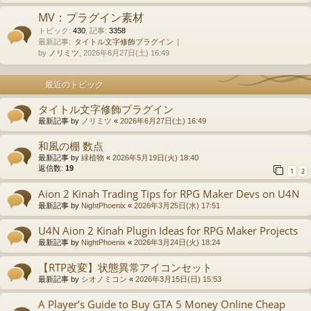
MV：プラグイン素材
トピック
:
430
,
記事
:
3358
最新記事:
タイトル文字修飾プラグイン
by
ノリミツ
, 2026年6月27日(土) 16:49
最近のトピック
タイトル文字修飾プラグイン
最新記事 by
ノリミツ
«
2026年6月27日(土) 16:49
和風の棚 数点
最新記事 by
緑植物
«
2026年5月19日(火) 18:40
返信数:
19
1
2
Aion 2 Kinah Trading Tips for RPG Maker Devs on U4N
最新記事 by
NightPhoenix
«
2026年3月25日(水) 17:51
U4N Aion 2 Kinah Plugin Ideas for RPG Maker Projects
最新記事 by
NightPhoenix
«
2026年3月24日(火) 18:24
【RTP改変】状態異常アイコンセット
最新記事 by
シオノミコン
«
2026年3月15日(日) 15:53
A Player’s Guide to Buy GTA 5 Money Online Cheap