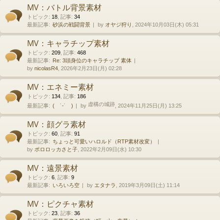
MV：バトル背景素材
トピック
:
18
,
記事
:
34
最新記事:
砂浜の戦闘背景
by
オヤジ狩り
, 2024年10月03日(木) 05:31
MV：キャラチップ素材
トピック
:
209
,
記事
:
468
最新記事:
Re: 3頭身位のキャラチップ 素体
by
nicolasR4
, 2026年2月23日(月) 02:28
MV：エネミー素材
トピック
:
134
,
記事
:
186
虚構の城跡
最新記事:
( ˙-˙ )
by
, 2024年11月25日(月) 13:25
MV：顔グラ素材
トピック
:
60
,
記事
:
91
最新記事:
ちょっと可愛いハロルド（RTP素材改変）
by
ポロロッカさと子
, 2022年2月09日(水) 10:30
MV：遠景素材
トピック
:
6
,
記事
:
9
最新記事:
いろいろ空
by
エタナラ
, 2019年3月09日(土) 11:14
MV：ピクチャ素材
トピック
:
23
,
記事
:
36