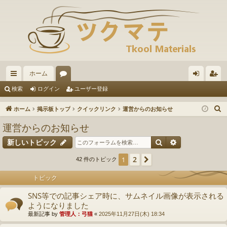
ホーム
イ
ォ
グ
ー
検索
ログイン
ユーザー登録
ッ
ー
イ
ザ
ホーム
掲示板トップ
クイックリンク
運営からのお知らせ
ク
ラ
ン
ー
運営からのお知らせ
リ
ム
登
検索
詳細検索
新しいトピック
ン
録
2
1
次へ
42 件のトピック
ク
トピック
SNS等での記事シェア時に、サムネイル画像が表示される
ようになりました
最新記事 by
管理人：弓猫
«
2025年11月27日(木) 18:34