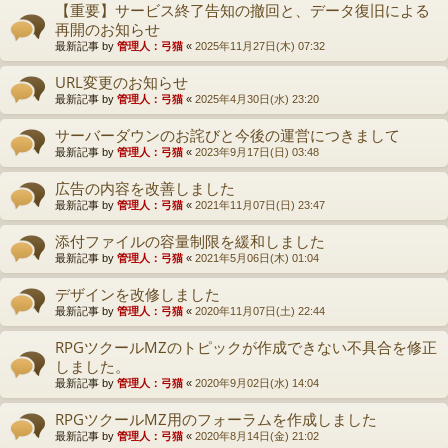
【重要】サービス終了告知の撤回と、データ復旧による
再開のお知らせ
最新記事 by
管理人：弓猫
«
2025年11月27日(木) 07:32
URL変更のお知らせ
最新記事 by
管理人：弓猫
«
2025年4月30日(水) 23:20
サーバーダウンのお詫びと今後の運営につきまして
最新記事 by
管理人：弓猫
«
2023年9月17日(日) 03:48
広告の内容を改善しました
最新記事 by
管理人：弓猫
«
2021年11月07日(日) 23:47
添付ファイルの容量制限を緩和しました
最新記事 by
管理人：弓猫
«
2021年5月06日(木) 01:04
デザインを改修しました
最新記事 by
管理人：弓猫
«
2020年11月07日(土) 22:44
RPGツクールMZのトピックが作成できない不具合を修正
しました。
最新記事 by
管理人：弓猫
«
2020年9月02日(水) 14:04
RPGツクールMZ用のフォーラムを作成しました
最新記事 by
管理人：弓猫
«
2020年8月14日(金) 21:02