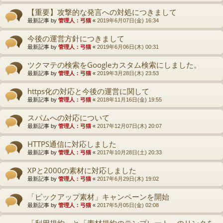
【重要】攻撃的な発言への対処につきまして
最新記事 by
管理人：弓猫
«
2019年6月07日(金) 16:34
今後の運営方針につきまして
最新記事 by
管理人：弓猫
«
2019年6月06日(木) 00:31
ツクマテの検索をGoogleカスタム検索にしました。
最新記事 by
管理人：弓猫
«
2019年3月28日(木) 23:53
https化の対応と今後の運営に関して
最新記事 by
管理人：弓猫
«
2018年11月16日(金) 19:55
スパムへの対応について
最新記事 by
管理人：弓猫
«
2017年12月07日(木) 20:07
HTTPS通信に対応しました
最新記事 by
管理人：弓猫
«
2017年10月28日(土) 20:33
XPと2000の素材に対応しました
最新記事 by
管理人：弓猫
«
2017年6月29日(木) 19:02
「ピックアップ素材」キャンペーンを開始
最新記事 by
管理人：弓猫
«
2017年5月05日(金) 02:08
「利用規約」と「素材規約のテンプレート」のリンクを