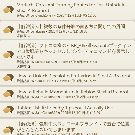
Mariachi Corazoni Farming Routes for Fast Unlock in
Steal A Brainrot
最新記事 by
CloudZoneY
«
2025年12月11日(木) 12:30
【解決済み】複数の条件分岐の書き方に関しての質問
最新記事 by
akaimi
«
2025年12月07日(日) 16:38
返信数:
2
【解決済】フトコロ様のFTKR_AISkillEvaluateプラグイン
で自動戦闘をキャンセルしてパーティコマンドを表示し
たいです
最新記事 by
kumatokuma
«
2025年12月05日(金) 04:05
返信数:
2
How to Unlock Pinealotto Fruttarino in Steal A Brainrot
最新記事 by
CloudZoneY
«
2025年12月04日(木) 18:56
How to Rebuild Momentum in Roblox Steal a Brainrot
最新記事 by
JackGreen312
«
2025年12月02日(火) 09:57
Roblox Fish It: Friendly Tips You’ll Actually Use
最新記事 by
JackGreen312
«
2025年12月01日(月) 11:20
【解決済】強制中央スクロールプラグインで競合で位置
がどんどんズレてしまいます
最新記事 by
kumatokuma
«
2025年11月29日(土) 18:16