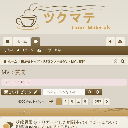
ホーム
イ
ォ
グ
ー
検索
ログイン
ユーザー登録
ッ
ー
イ
ザ
ホーム
掲示板トップ
RPGツクールMV
MV：質問
ク
ラ
ン
ー
MV：質問
リ
ム
登
フォーラムルール
ン
録
検索
詳細検索
新しいトピック
ク
ページ
1
／
253
2
3
4
5
253
1
次へ
6308 件のトピック
…
トピック
状態異常をトリガーとした戦闘中のイベントについて
最新記事 by
se5
«
2026年7月06日(月) 23:11