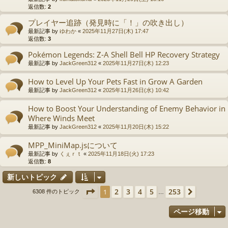
返信数:
2
プレイヤー追跡（発見時に「！」の吹き出し）
最新記事 by
ゆわか
«
2025年11月27日(木) 17:47
返信数:
3
Pokémon Legends: Z-A Shell Bell HP Recovery Strategy
最新記事 by
JackGreen312
«
2025年11月27日(木) 12:23
How to Level Up Your Pets Fast in Grow A Garden
最新記事 by
JackGreen312
«
2025年11月26日(水) 10:42
How to Boost Your Understanding of Enemy Behavior in
Where Winds Meet
最新記事 by
JackGreen312
«
2025年11月20日(木) 15:22
MPP_MiniMap.jsについて
最新記事 by
くぇｒｔ
«
2025年11月18日(火) 17:23
返信数:
8
新しいトピック
ページ
1
／
253
2
3
4
5
253
1
次へ
6308 件のトピック
…
ページ移動