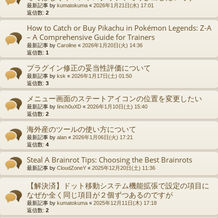
最新記事 by
kumatokuma
«
2026年1月21日(水) 17:01
返信数:
2
How to Catch or Buy Pikachu in Pokémon Legends: Z-A
– A Comprehensive Guide for Trainers
最新記事 by
Caroline
«
2026年1月20日(火) 14:36
返信数:
1
プラグイン修正の妥当性評価について
最新記事 by
ksk
«
2026年1月17日(土) 01:50
返信数:
3
メニュー画面のステートアイコンの位置を変更したい
最新記事 by
Iinch0uXD
«
2026年1月10日(土) 15:40
返信数:
2
海外産のツールの使い方について
最新記事 by
alan
«
2026年1月06日(火) 17:21
返信数:
4
Steal A Brainrot Tips: Choosing the Best Brainrots
最新記事 by
CloudZoneY
«
2025年12月20日(土) 11:36
【解決済】ドット移動システム機能拡張で設定の項目に
なぜか全く同じ項目が２個ずつあるのですが
最新記事 by
kumatokuma
«
2025年12月11日(木) 17:18
返信数:
2