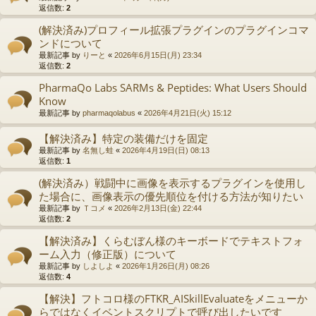
返信数:
2
(解決済み)プロフィール拡張プラグインのプラグインコマ
ンドについて
最新記事 by
りーと
«
2026年6月15日(月) 23:34
返信数:
2
PharmaQo Labs SARMs & Peptides: What Users Should
Know
最新記事 by
pharmaqolabus
«
2026年4月21日(火) 15:12
【解決済み】特定の装備だけを固定
最新記事 by
名無し蛙
«
2026年4月19日(日) 08:13
返信数:
1
(解決済み）戦闘中に画像を表示するプラグインを使用し
た場合に、画像表示の優先順位を付ける方法が知りたい
最新記事 by
Ｔコメ
«
2026年2月13日(金) 22:44
返信数:
2
【解決済み】くらむぼん様のキーボードでテキストフォ
ーム入力（修正版）について
最新記事 by
しよしよ
«
2026年1月26日(月) 08:26
返信数:
4
【解決】フトコロ様のFTKR_AISkillEvaluateをメニューか
らではなくイベントスクリプトで呼び出したいです