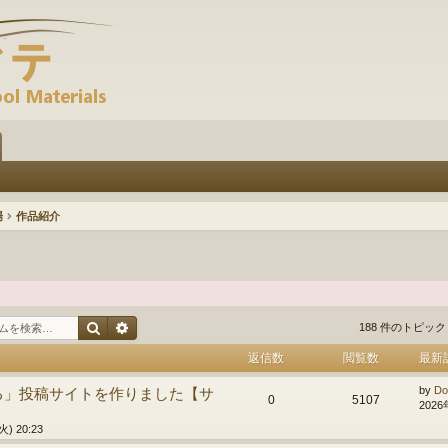
場
作品紹介
検索
詳細検索
188 件のトピッ
返信数
閲覧数
最新
る」投稿サイトを作りました【サ
by
Do
0
5107
2026
) 20:23