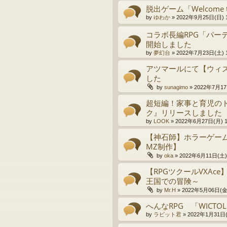
脱出ゲーム「Welcome to
by
ゆわか
»
2022年9月25日(日) 1
コラボ長編RPG「パー
開始しました
by
夢幻台
»
2022年7月23日(土) 1
アツマールにて【ウィ
した
by
sunagimo
»
2022年7月17
超短編！家事と育児のド
ク』リリースしました
by
LOOK
»
2022年6月27日(月) 1
【神石師】ホラーゲーム
MZ制作】
by
oka
»
2022年6月11日(土) 
【RPGツクールVXAc
王国での冒険～
by
Mr.H
»
2022年5月06日(金)
へんなRPG 「WICTOL
by
ラビット君
»
2022年1月31日(