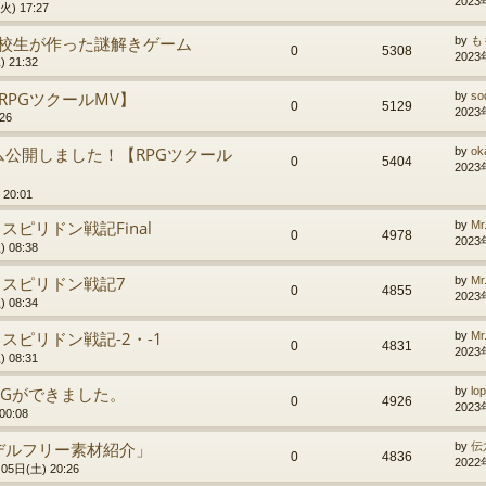
2023
) 17:27
高校生が作った謎解きゲーム
by
も
0
5308
2023
 21:32
RPGツクールMV】
by
so
0
5129
2023
26
公開しました！【RPGツクール
by
ok
0
5404
2023
20:01
】スピリドン戦記Final
by
Mr
0
4978
2023
 08:38
e】スピリドン戦記7
by
Mr
0
4855
2023
 08:34
】スピリドン戦記-2・-1
by
Mr
0
4831
2023
 08:31
PGができました。
by
lop
0
4926
2023
0:08
デルフリー素材紹介」
by
伝
0
4836
2022
05日(土) 20:26