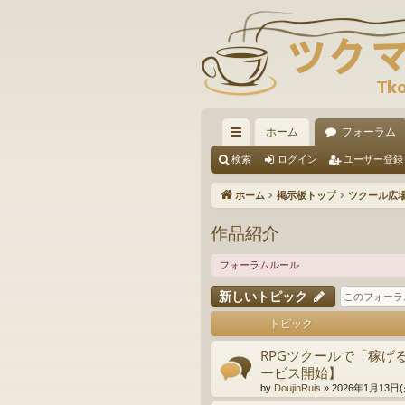
ホーム
フォーラム
イ
検索
ログイン
ユーザー登録
ッ
ホーム
掲示板トップ
ツクール広
ク
作品紹介
リ
フォーラムルール
ン
新しいトピック
ク
トピック
RPGツクールで「稼げ
ービス開始】
by
DoujinRuis
»
2026年1月13日(火