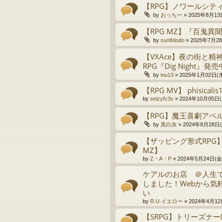
【RPG】ノワールシティ
by
おっちー
»
2025年8月13日
【RPG MZ】『百鬼
by
sun8dodo
»
2025年7月28
【VXAce】夜の街と
RPG『Dig Night』発
by
inu13
»
2025年1月02日(木)
【RPG MV】 phisicalis
by
seizyfc3s
»
2024年10月05日(土
【RPG】魔王喜劇アベ
by
真白灰
»
2024年8月28日(水
【ザッピング形式RPG】QU
MZ】
by
Z・A・P
»
2024年5月24日(金)
ケアルのお店 ＠人生
しました！Webから気
い
by
R.U.イエロー
»
2024年4月12日
【SRPG】トリーズナーN