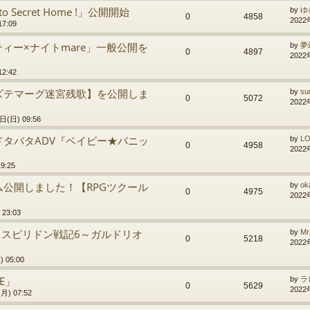
 Secret Home !」公開開始
by
ゆ
0
4858
2022
7:09
ティー×ナイトmare」一般公開を
by
夢
0
4897
2022
2:42
ズテマーグ迷宮残歌】を公開しま
by
su
0
5072
2022
日(日) 09:56
タバタADV『ベイビー★パニッ
by
L
0
4958
2022
9:25
公開しました！【RPGツクール
by
ok
0
4975
2022
23:03
e】スピリドン戦記6～ガルドリオ
by
Mr
0
5218
2022
 05:00
E」
by
ラ
0
5629
2022
月) 07:52