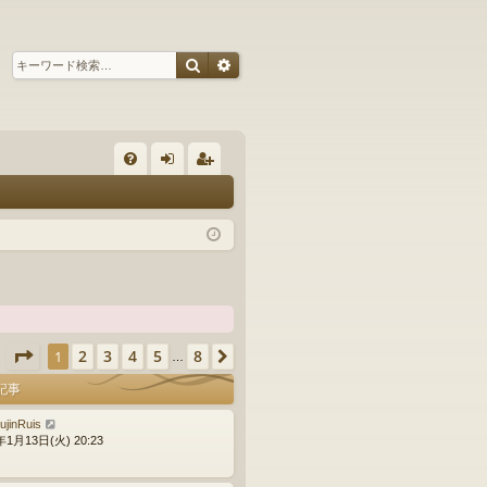
検索
詳細検索
ク
FA
グ
ー
Q
イ
ザ
ン
ー
登
録
ページ
1
／
8
2
3
4
5
8
1
次へ
ク
…
記事
ujinRuis
年1月13日(火) 20:23