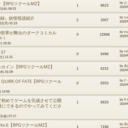
【RPGツクールMZ】
by
お
1
8623
2025
(水) 09:23
異聞録』妖怪怪談紹介
by
su
2
2007
2025
日(月) 01:23
精神世界が舞台のダークコミカル
by
in
0
22898
2025
売中！
 18:32
137
by
se
0
6496
2024
) 11:15
ルカイン【RPGツクールMZ】
by
真
1
6231
2024
) 01:09
IRK OF FATE【RPGツクール
by
Z
0
6553
2024
 14:55
で初めてゲームを完成させて公開
by
R
1
8620
2024
軽にできるのでやってみてくださ
(金) 07:17
o.6【RPGツクールMZ】
by
真
1
7190