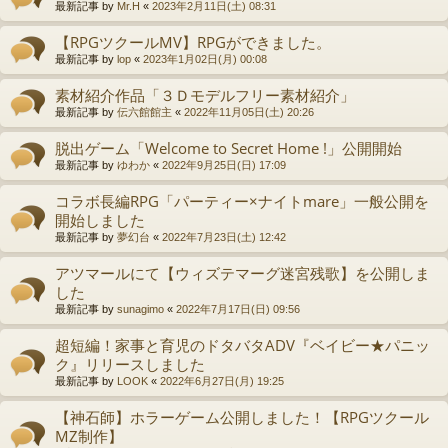
最新記事 by
Mr.H
«
2023年2月11日(土) 08:31
【RPGツクールMV】RPGができました。
最新記事 by
lop
«
2023年1月02日(月) 00:08
素材紹介作品「３Ｄモデルフリー素材紹介」
最新記事 by
伝六館館主
«
2022年11月05日(土) 20:26
脱出ゲーム「Welcome to Secret Home !」公開開始
最新記事 by
ゆわか
«
2022年9月25日(日) 17:09
コラボ長編RPG「パーティー×ナイトmare」一般公開を
開始しました
最新記事 by
夢幻台
«
2022年7月23日(土) 12:42
アツマールにて【ウィズテマーグ迷宮残歌】を公開しま
した
最新記事 by
sunagimo
«
2022年7月17日(日) 09:56
超短編！家事と育児のドタバタADV『ベイビー★パニッ
ク』リリースしました
最新記事 by
LOOK
«
2022年6月27日(月) 19:25
【神石師】ホラーゲーム公開しました！【RPGツクール
MZ制作】