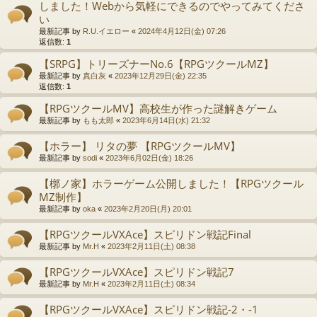
しました！Webから気軽にできるのでやってみてくださ
い
最新記事 by
R.U.イエロー
«
2024年4月12日(金) 07:26
返信数:
1
【SRPG】トリーズナーNo.6【RPGツクールMZ】
最新記事 by
真白灰
«
2023年12月29日(金) 22:35
返信数:
1
【RPGツクールMV】高校生が作った謎解きゲーム
最新記事 by
もも太郎
«
2023年6月14日(水) 21:32
【ホラー】 リタの夢 【RPGツクールMV】
最新記事 by
sodi
«
2023年6月02日(金) 18:26
【槨ノ家】ホラーゲーム公開しました！【RPGツクール
MZ制作】
最新記事 by
oka
«
2023年2月20日(月) 20:01
【RPGツクールVXAce】スピリドン戦記Final
最新記事 by
Mr.H
«
2023年2月11日(土) 08:38
【RPGツクールVXAce】スピリドン戦記7
最新記事 by
Mr.H
«
2023年2月11日(土) 08:34
【RPGツクールVXAce】スピリドン戦記-2・-1