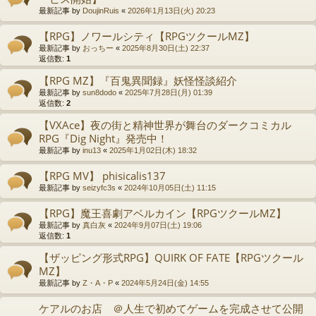
最新記事 by
DoujinRuis
«
2026年1月13日(火) 20:23
【RPG】ノワールシティ【RPGツクールMZ】
最新記事 by
おっちー
«
2025年8月30日(土) 22:37
返信数:
1
【RPG MZ】『百鬼異聞録』妖怪怪談紹介
最新記事 by
sun8dodo
«
2025年7月28日(月) 01:39
返信数:
2
【VXAce】夜の街と精神世界が舞台のダークコミカル
RPG『Dig Night』発売中！
最新記事 by
inu13
«
2025年1月02日(木) 18:32
【RPG MV】 phisicalis137
最新記事 by
seizyfc3s
«
2024年10月05日(土) 11:15
【RPG】魔王喜劇アベルカイン【RPGツクールMZ】
最新記事 by
真白灰
«
2024年9月07日(土) 19:06
返信数:
1
【ザッピング形式RPG】QUIRK OF FATE【RPGツクール
MZ】
最新記事 by
Z・A・P
«
2024年5月24日(金) 14:55
ケアルのお店 ＠人生で初めてゲームを完成させて公開