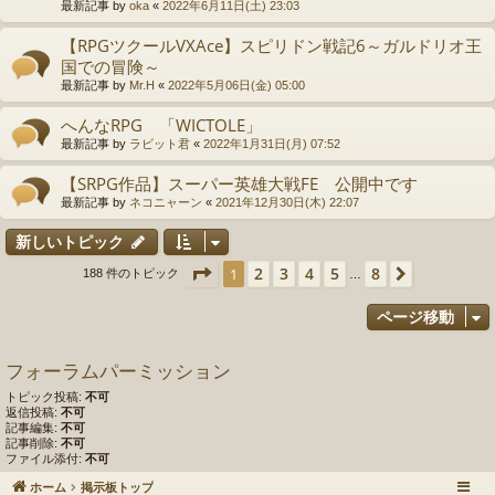
最新記事 by
oka
«
2022年6月11日(土) 23:03
【RPGツクールVXAce】スピリドン戦記6～ガルドリオ王
国での冒険～
最新記事 by
Mr.H
«
2022年5月06日(金) 05:00
へんなRPG 「WICTOLE」
最新記事 by
ラビット君
«
2022年1月31日(月) 07:52
【SRPG作品】スーパー英雄大戦FE 公開中です
最新記事 by
ネコニャーン
«
2021年12月30日(木) 22:07
新しいトピック
ページ
1
／
8
2
3
4
5
8
1
次へ
188 件のトピック
…
ページ移動
フォーラムパーミッション
トピック投稿:
不可
返信投稿:
不可
記事編集:
不可
記事削除:
不可
ファイル添付:
不可
ホーム
掲示板トップ