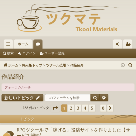
ホーム
イ
ォ
グ
ー
検索
ログイン
ユーザー登録
ッ
ー
イ
ザ
ホーム
掲示板トップ
ツクール広場
作品紹介
ク
ラ
ン
ー
作品紹介
リ
ム
登
フォーラムルール
ン
録
検索
詳細検索
新しいトピック
ク
ページ
1
／
8
2
3
4
5
8
1
次へ
188 件のトピック
…
トピック
RPGツクールで「稼げる」投稿サイトを作りました【サ
ービス開始】