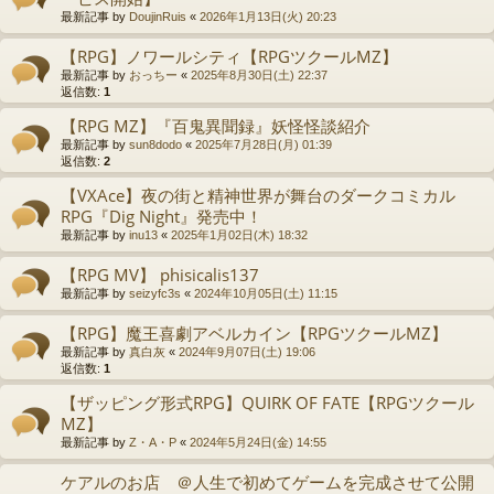
最新記事 by
DoujinRuis
«
2026年1月13日(火) 20:23
【RPG】ノワールシティ【RPGツクールMZ】
最新記事 by
おっちー
«
2025年8月30日(土) 22:37
返信数:
1
【RPG MZ】『百鬼異聞録』妖怪怪談紹介
最新記事 by
sun8dodo
«
2025年7月28日(月) 01:39
返信数:
2
【VXAce】夜の街と精神世界が舞台のダークコミカル
RPG『Dig Night』発売中！
最新記事 by
inu13
«
2025年1月02日(木) 18:32
【RPG MV】 phisicalis137
最新記事 by
seizyfc3s
«
2024年10月05日(土) 11:15
【RPG】魔王喜劇アベルカイン【RPGツクールMZ】
最新記事 by
真白灰
«
2024年9月07日(土) 19:06
返信数:
1
【ザッピング形式RPG】QUIRK OF FATE【RPGツクール
MZ】
最新記事 by
Z・A・P
«
2024年5月24日(金) 14:55
ケアルのお店 ＠人生で初めてゲームを完成させて公開