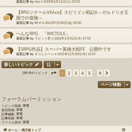
最新記事 by
oka
«
2022年6月11日(土) 23:03
【RPGツクールVXAce】スピリドン戦記6～ガルドリオ王
国での冒険～
最新記事 by
Mr.H
«
2022年5月06日(金) 05:00
へんなRPG 「WICTOLE」
最新記事 by
ラビット君
«
2022年1月31日(月) 07:52
【SRPG作品】スーパー英雄大戦FE 公開中です
最新記事 by
ネコニャーン
«
2021年12月30日(木) 22:07
新しいトピック
ページ
1
／
8
2
3
4
5
8
1
次へ
188 件のトピック
…
ページ移動
フォーラムパーミッション
トピック投稿:
不可
返信投稿:
不可
記事編集:
不可
記事削除:
不可
ファイル添付:
不可
ホーム
掲示板トップ