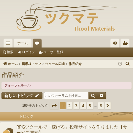
ホーム
イ
ォ
グ
ー
検索
ログイン
ユーザー登録
ッ
ー
イ
ザ
ホーム
掲示板トップ
ツクール広場
作品紹介
ク
ラ
ン
ー
作品紹介
リ
ム
登
フォーラムルール
ン
録
検索
詳細検索
新しいトピック
ク
ページ
1
／
8
2
3
4
5
8
1
次へ
188 件のトピック
…
トピック
RPGツクールで「稼げる」投稿サイトを作りました【サ
ービス開始】