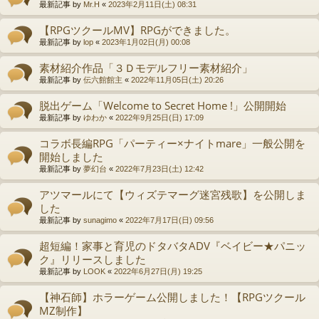
最新記事 by
Mr.H
«
2023年2月11日(土) 08:31
【RPGツクールMV】RPGができました。
最新記事 by
lop
«
2023年1月02日(月) 00:08
素材紹介作品「３Ｄモデルフリー素材紹介」
最新記事 by
伝六館館主
«
2022年11月05日(土) 20:26
脱出ゲーム「Welcome to Secret Home !」公開開始
最新記事 by
ゆわか
«
2022年9月25日(日) 17:09
コラボ長編RPG「パーティー×ナイトmare」一般公開を
開始しました
最新記事 by
夢幻台
«
2022年7月23日(土) 12:42
アツマールにて【ウィズテマーグ迷宮残歌】を公開しま
した
最新記事 by
sunagimo
«
2022年7月17日(日) 09:56
超短編！家事と育児のドタバタADV『ベイビー★パニッ
ク』リリースしました
最新記事 by
LOOK
«
2022年6月27日(月) 19:25
【神石師】ホラーゲーム公開しました！【RPGツクール
MZ制作】