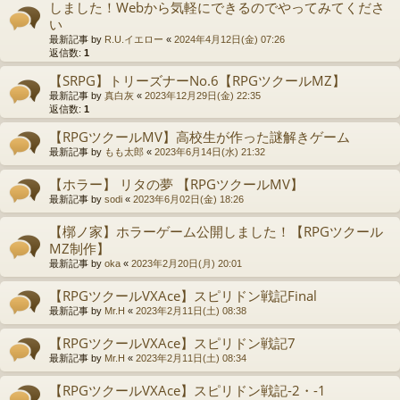
しました！Webから気軽にできるのでやってみてくださ
い
最新記事 by
R.U.イエロー
«
2024年4月12日(金) 07:26
返信数:
1
【SRPG】トリーズナーNo.6【RPGツクールMZ】
最新記事 by
真白灰
«
2023年12月29日(金) 22:35
返信数:
1
【RPGツクールMV】高校生が作った謎解きゲーム
最新記事 by
もも太郎
«
2023年6月14日(水) 21:32
【ホラー】 リタの夢 【RPGツクールMV】
最新記事 by
sodi
«
2023年6月02日(金) 18:26
【槨ノ家】ホラーゲーム公開しました！【RPGツクール
MZ制作】
最新記事 by
oka
«
2023年2月20日(月) 20:01
【RPGツクールVXAce】スピリドン戦記Final
最新記事 by
Mr.H
«
2023年2月11日(土) 08:38
【RPGツクールVXAce】スピリドン戦記7
最新記事 by
Mr.H
«
2023年2月11日(土) 08:34
【RPGツクールVXAce】スピリドン戦記-2・-1