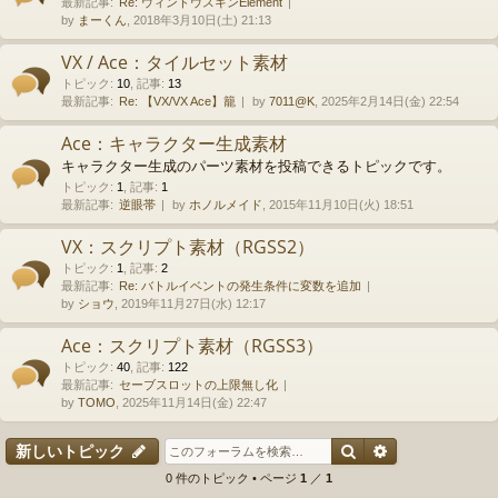
最新記事:
Re: ウィンドウスキンElement
by
まーくん
, 2018年3月10日(土) 21:13
VX / Ace：タイルセット素材
トピック
:
10
,
記事
:
13
最新記事:
Re: 【VX/VX Ace】籠
by
7011@K
, 2025年2月14日(金) 22:54
Ace：キャラクター生成素材
キャラクター生成のパーツ素材を投稿できるトピックです。
トピック
:
1
,
記事
:
1
最新記事:
逆眼帯
by
ホノルメイド
, 2015年11月10日(火) 18:51
VX：スクリプト素材（RGSS2）
トピック
:
1
,
記事
:
2
最新記事:
Re: バトルイベントの発生条件に変数を追加
by
ショウ
, 2019年11月27日(水) 12:17
Ace：スクリプト素材（RGSS3）
トピック
:
40
,
記事
:
122
最新記事:
セーブスロットの上限無し化
by
TOMO
, 2025年11月14日(金) 22:47
検索
詳細検索
新しいトピック
0 件のトピック • ページ
1
／
1