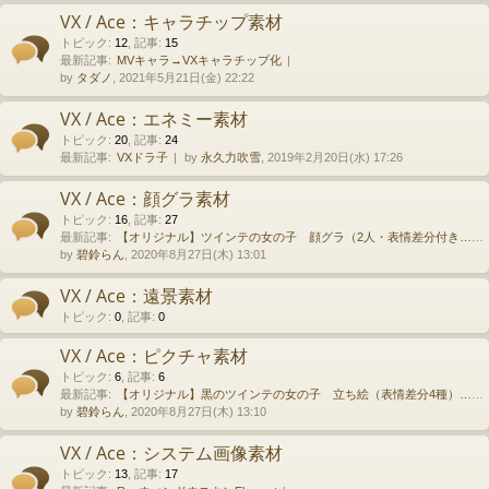
VX / Ace：キャラチップ素材
トピック
:
12
,
記事
:
15
最新記事:
MVキャラ→VXキャラチップ化
by
タダノ
, 2021年5月21日(金) 22:22
VX / Ace：エネミー素材
トピック
:
20
,
記事
:
24
最新記事:
VXドラ子
by
永久力吹雪
, 2019年2月20日(水) 17:26
VX / Ace：顔グラ素材
トピック
:
16
,
記事
:
27
最新記事:
【オリジナル】ツインテの女の子 顔グラ（2人・表情差分付き…
by
碧鈴らん
, 2020年8月27日(木) 13:01
VX / Ace：遠景素材
トピック
:
0
,
記事
:
0
VX / Ace：ピクチャ素材
トピック
:
6
,
記事
:
6
最新記事:
【オリジナル】黒のツインテの女の子 立ち絵（表情差分4種）…
by
碧鈴らん
, 2020年8月27日(木) 13:10
VX / Ace：システム画像素材
トピック
:
13
,
記事
:
17