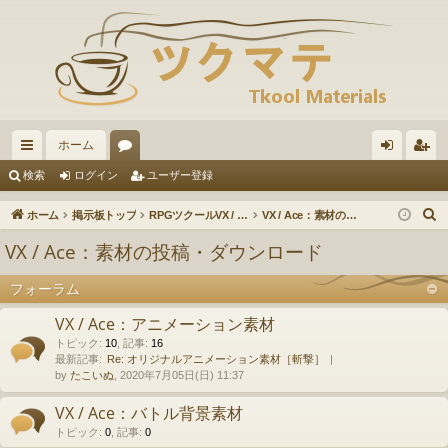
ホーム
イ
ォ
グ
ー
検索
ログイン
ユーザー登録
ッ
ー
イ
ザ
ホーム
掲示板トップ
RPGツクールVX / VXAce / XP / 2000
VX / Ace：素材の投稿・ダウンロード
ク
ラ
ン
ー
VX / Ace：素材の投稿・ダウンロード
リ
ム
登
フォーラム
ン
録
VX / Ace：アニメーション素材
ク
トピック
:
10
,
記事
:
16
最新記事:
Re: オリジナルアニメーション素材［斬撃］
by
たこいぬ
, 2020年7月05日(日) 11:37
VX / Ace：バトル背景素材
トピック
:
0
,
記事
:
0