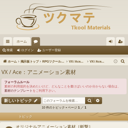
ホーム
イ
ォ
グ
ー
検索
ログイン
ユーザー登録
ッ
ー
イ
ザ
ホーム
掲示板トップ
RPGツクールVX / VXAce / XP / 2000
VX / Ace：素材の投稿・ダウンロード
VX / Ace：アニメーション素材
ク
ラ
ン
ー
VX / Ace：アニメーション素材
リ
ム
登
フォーラムルール
ン
録
素材の利用規約を決めたいけど、どんなことを書けばいいのか分からない場合は、
素材のテンプレート
をご利用下さい。
ク
検索
詳細検索
新しいトピック
10 件のトピック • ページ
1
／
1
トピック
オリジナルアニメーション素材［斬撃］