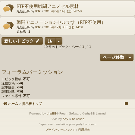
RTP不使用戦闘アニメセル素材
最新記事 by
tktk
«
2016年5月14日(土) 20:50
戦闘アニメーションセルです（RTP不使用）
最新記事 by
tktk
«
2015年12月06日(日) 14:31
返信数:
1
新しいトピック
10 件のトピック • ページ
1
／
1
ページ移動
フォーラムパーミッション
トピック投稿:
不可
返信投稿:
不可
記事編集:
不可
記事削除:
不可
ファイル添付:
不可
ホーム
掲示板トップ
Powered by
phpBB
® Forum Software © phpBB Limited
Style by
Arty
&
halilesen
Japanese translation principally by ocean
プライバシーについて
|
利用規約