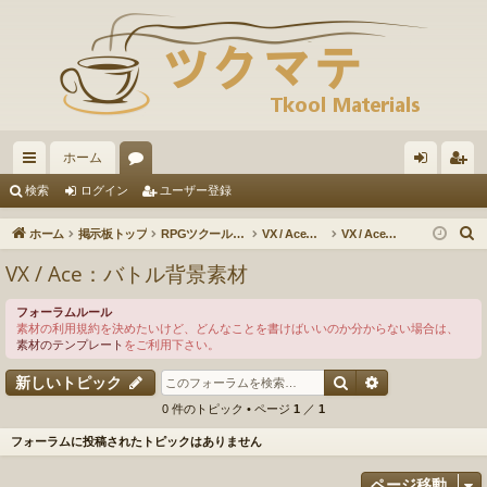
ホーム
イ
ォ
グ
ー
検索
ログイン
ユーザー登録
ッ
ー
イ
ザ
ホーム
掲示板トップ
RPGツクールVX / VXAce / XP / 2000
VX / Ace：素材の投稿・ダウンロード
VX / Ace：バトル背景素材
ク
ラ
ン
ー
VX / Ace：バトル背景素材
リ
ム
登
フォーラムルール
ン
録
素材の利用規約を決めたいけど、どんなことを書けばいいのか分からない場合は、
素材のテンプレート
をご利用下さい。
ク
検索
詳細検索
新しいトピック
0 件のトピック • ページ
1
／
1
フォーラムに投稿されたトピックはありません
ページ移動