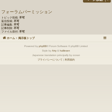
フォーラムパーミッション
トピック投稿:
不可
返信投稿:
不可
記事編集:
不可
記事削除:
不可
ファイル添付:
不可
ホーム
掲示板トップ
Powered by
phpBB
® Forum Software © phpBB Limited
Style by
Arty
&
halilesen
Japanese translation principally by ocean
プライバシーについて
|
利用規約