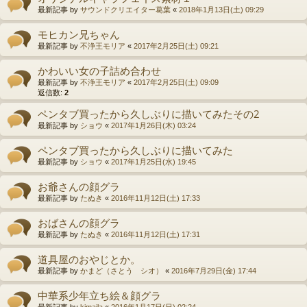
最新記事 by
サウンドクリエイター葛葉
«
2018年1月13日(土) 09:29
モヒカン兄ちゃん
最新記事 by
不浄王モリア
«
2017年2月25日(土) 09:21
かわいい女の子詰め合わせ
最新記事 by
不浄王モリア
«
2017年2月25日(土) 09:09
返信数:
2
ペンタブ買ったから久しぶりに描いてみたその2
最新記事 by
ショウ
«
2017年1月26日(木) 03:24
ペンタブ買ったから久しぶりに描いてみた
最新記事 by
ショウ
«
2017年1月25日(水) 19:45
お爺さんの顔グラ
最新記事 by
たぬき
«
2016年11月12日(土) 17:33
おばさんの顔グラ
最新記事 by
たぬき
«
2016年11月12日(土) 17:31
道具屋のおやじとか。
最新記事 by
かまど（さとう シオ）
«
2016年7月29日(金) 17:44
中華系少年立ち絵＆顔グラ
最新記事 by
kimaila
«
2016年1月17日(日) 02:24