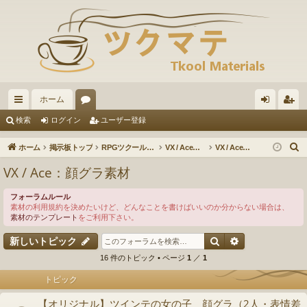
ホーム
イ
ォ
グ
ー
検索
ログイン
ユーザー登録
ッ
ー
イ
ザ
ホーム
掲示板トップ
RPGツクールVX / VXAce / XP / 2000
VX / Ace：素材の投稿・ダウンロード
VX / Ace：顔グラ素材
ク
ラ
ン
ー
VX / Ace：顔グラ素材
リ
ム
登
フォーラムルール
ン
録
素材の利用規約を決めたいけど、どんなことを書けばいいのか分からない場合は、
素材のテンプレート
をご利用下さい。
ク
検索
詳細検索
新しいトピック
16 件のトピック • ページ
1
／
1
トピック
【オリジナル】ツインテの女の子 顔グラ（2人・表情差