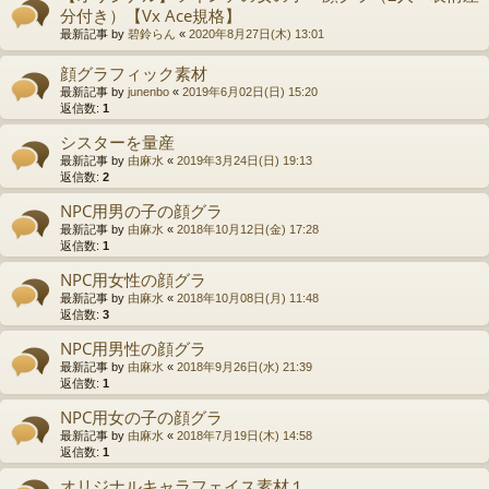
分付き）【Vx Ace規格】
最新記事 by
碧鈴らん
«
2020年8月27日(木) 13:01
顔グラフィック素材
最新記事 by
junenbo
«
2019年6月02日(日) 15:20
返信数:
1
シスターを量産
最新記事 by
由麻水
«
2019年3月24日(日) 19:13
返信数:
2
NPC用男の子の顔グラ
最新記事 by
由麻水
«
2018年10月12日(金) 17:28
返信数:
1
NPC用女性の顔グラ
最新記事 by
由麻水
«
2018年10月08日(月) 11:48
返信数:
3
NPC用男性の顔グラ
最新記事 by
由麻水
«
2018年9月26日(水) 21:39
返信数:
1
NPC用女の子の顔グラ
最新記事 by
由麻水
«
2018年7月19日(木) 14:58
返信数:
1
オリジナルキャラフェイス素材１