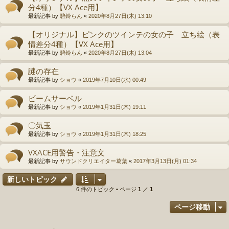
分4種）【VX Ace用】
最新記事 by
碧鈴らん
«
2020年8月27日(木) 13:10
【オリジナル】ピンクのツインテの女の子 立ち絵（表
情差分4種）【VX Ace用】
最新記事 by
碧鈴らん
«
2020年8月27日(木) 13:04
謎の存在
最新記事 by
ショウ
«
2019年7月10日(水) 00:49
ビームサーベル
最新記事 by
ショウ
«
2019年1月31日(木) 19:11
〇気玉
最新記事 by
ショウ
«
2019年1月31日(木) 18:25
VXACE用警告・注意文
最新記事 by
サウンドクリエイター葛葉
«
2017年3月13日(月) 01:34
新しいトピック
6 件のトピック • ページ
1
／
1
ページ移動