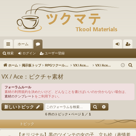
ホーム
イ
ォ
グ
ー
検索
ログイン
ユーザー登録
ッ
ー
イ
ザ
ホーム
掲示板トップ
RPGツクールVX / VXAce / XP / 2000
VX / Ace：素材の投稿・ダウンロード
VX / Ace：ピクチャ素材
ク
ラ
ン
ー
VX / Ace：ピクチャ素材
リ
ム
登
フォーラムルール
ン
録
素材の利用規約を決めたいけど、どんなことを書けばいいのか分からない場合は、
素材のテンプレート
をご利用下さい。
ク
検索
詳細検索
新しいトピック
6 件のトピック • ページ
1
／
1
トピック
【オリジナル】黒のツインテの女の子 立ち絵（表情差