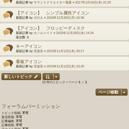
最新記事 by
サウンドクリエイター葛葉
«
2017年2月16日(木) 21:20
【アイコン】 シンプル属性アイコン
最新記事 by
ダの人
«
2016年12月26日(月) 15:36
【アイコン】 フロッピーディスク
最新記事 by
ホノルメイド
«
2015年11月18日(水) 14:24
返信数:
1
キーアイコン
最新記事 by
宮波笹
«
2015年11月12日(木) 20:17
看板アイコン
最新記事 by
宮波笹
«
2015年11月12日(木) 10:25
新しいトピック
13 件のトピック • ページ
1
／
1
ページ移動
フォーラムパーミッション
トピック投稿:
不可
返信投稿:
不可
記事編集:
不可
記事削除:
不可
ファイル添付:
不可