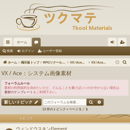
ホーム
イ
ォ
グ
ー
検索
ログイン
ユーザー登録
ッ
ー
イ
ザ
ホーム
掲示板トップ
RPGツクールVX / VXAce / XP / 2000
VX / Ace：素材の投稿・ダウンロード
VX / Ace：システム画像素材
ク
ラ
ン
ー
VX / Ace：システム画像素材
リ
ム
登
フォーラムルール
ン
録
素材の利用規約を決めたいけど、どんなことを書けばいいのか分からない場合は、
素材のテンプレート
をご利用下さい。
ク
検索
詳細検索
新しいトピック
13 件のトピック • ページ
1
／
1
トピック
ウィンドウスキンElement