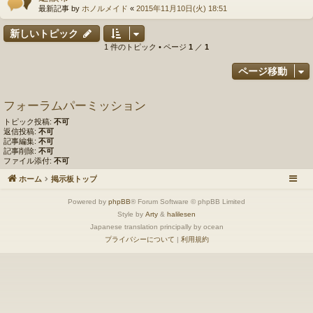
最新記事 by
ホノルメイド
«
2015年11月10日(火) 18:51
新しいトピック
1 件のトピック • ページ
1
／
1
ページ移動
フォーラムパーミッション
トピック投稿:
不可
返信投稿:
不可
記事編集:
不可
記事削除:
不可
ファイル添付:
不可
ホーム
掲示板トップ
Powered by
phpBB
® Forum Software © phpBB Limited
Style by
Arty
&
halilesen
Japanese translation principally by ocean
プライバシーについて
|
利用規約