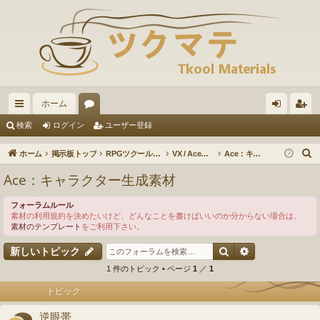
ホーム
イ
ォ
グ
ー
検索
ログイン
ユーザー登録
ッ
ー
イ
ザ
ホーム
掲示板トップ
RPGツクールVX / VXAce / XP / 2000
VX / Ace：素材の投稿・ダウンロード
Ace：キャラクター生成素材
ク
ラ
ン
ー
Ace：キャラクター生成素材
リ
ム
登
フォーラムルール
ン
録
素材の利用規約を決めたいけど、どんなことを書けばいいのか分からない場合は、
素材のテンプレート
をご利用下さい。
ク
検索
詳細検索
新しいトピック
1 件のトピック • ページ
1
／
1
トピック
逆眼帯