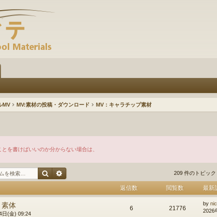
ルMV
MV:素材の投稿・ダウンロード
MV：キャラチップ素材
ことを書けばいいのか分からない場合は、
検索
詳細検索
209 件のトピッ
返信数
閲覧数
最新
 素体
by
ni
6
21776
2026
日(金) 09:24