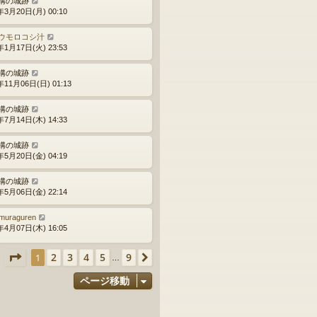
構の城跡
年3月20日(月) 00:10
ウモロコシ汁
年1月17日(火) 23:53
構の城跡
年11月06日(日) 01:13
構の城跡
年7月14日(木) 14:33
構の城跡
年5月20日(金) 04:19
構の城跡
年5月06日(金) 22:14
muraguren
年4月07日(木) 16:05
ページ
1
／
9
2
3
4
5
9
1
次へ
ク
…
ページ移動