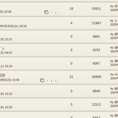
by
優
18
53811
2025
) 10:26
1
2
by
き
4
21987
2025
6年9月20日(火) 18:18
by
虚
0
6881
2024
月) 22:21
イト
by
虚
0
6253
2024
月) 04:57
by
虚
0
6067
2024
土) 15:10
護師
by
ak
21
59909
2024
09日(日) 13:40
1
2
3
by
虚
0
6848
2024
木) 12:10
by
虚
5
11512
2024
木) 22:25
by
虚
0
5862