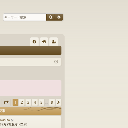
検索
詳細検索
ク
FA
グ
ー
Q
イ
ザ
ン
ー
登
録
ページ
1
／
9
2
3
4
5
9
1
次へ
ク
…
記事
colasR4
年2月23日(月) 02:28