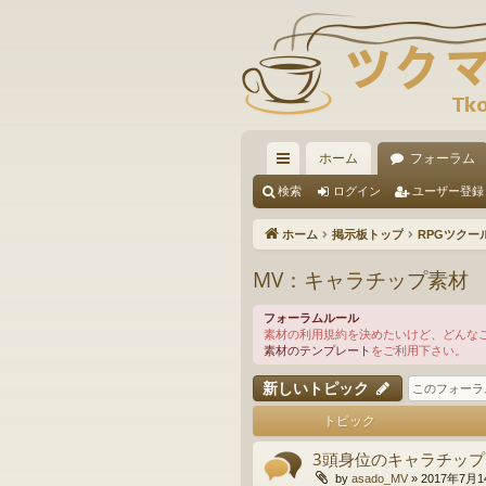
ホーム
フォーラム
イ
検索
ログイン
ユーザー登録
ッ
ホーム
掲示板トップ
RPGツクー
ク
MV：キャラチップ素材
リ
フォーラムルール
ン
素材の利用規約を決めたいけど、どんな
素材のテンプレート
をご利用下さい。
ク
新しいトピック
トピック
3頭身位のキャラチップ
by
asado_MV
»
2017年7月14