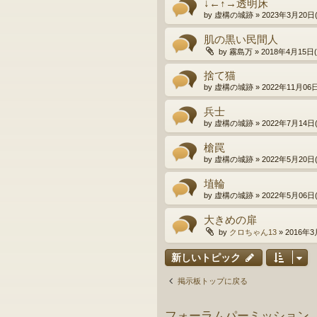
↓←↑→透明床
by
虚構の城跡
»
2023年3月20日(
肌の黒い民間人
by
霧島万
»
2018年4月15日(日
捨て猫
by
虚構の城跡
»
2022年11月06日(
兵士
by
虚構の城跡
»
2022年7月14日(
槍罠
by
虚構の城跡
»
2022年5月20日(
埴輪
by
虚構の城跡
»
2022年5月06日(
大きめの扉
by
クロちゃん13
»
2016年3
新しいトピック
掲示板トップに戻る
フォーラムパーミッション