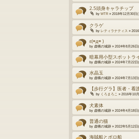
2.5頭身キャラチップ
by
WTR
»
2018年12月30日(日
クラゲ
by
レティラナティス
»
201
ε(≡д≡ )
by
虚構の城跡
»
2024年8月26日(
暗幕用小型スポットラ
by
虚構の城跡
»
2024年7月22日(
水晶玉
by
虚構の城跡
»
2024年7月13日(
【歩行グラ】医者・看
by
くろまろこ
»
2016年10月
犬素体
by
虚構の城跡
»
2024年4月18日(
普通の猫
by
虚構の城跡
»
2022年5月12日(
海賊船とボロ船