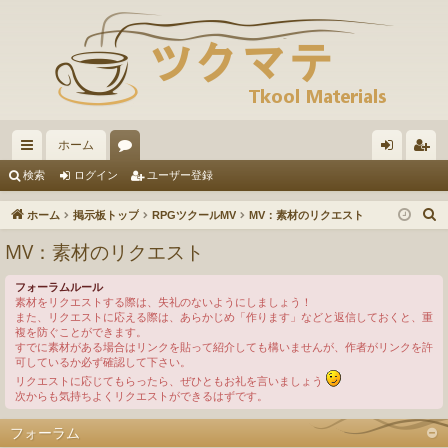
ホーム
イ
ォ
グ
ー
検索
ログイン
ユーザー登録
ッ
ー
イ
ザ
ホーム
掲示板トップ
RPGツクールMV
MV：素材のリクエスト
ク
ラ
ン
ー
MV：素材のリクエスト
リ
ム
登
フォーラムルール
ン
録
素材をリクエストする際は、失礼のないようにしましょう！
また、リクエストに応える際は、あらかじめ「作ります」などと返信しておくと、重
ク
複を防ぐことができます。
すでに素材がある場合はリンクを貼って紹介しても構いませんが、作者がリンクを許
可しているか必ず確認して下さい。
リクエストに応じてもらったら、ぜひともお礼を言いましょう
次からも気持ちよくリクエストができるはずです。
フォーラム