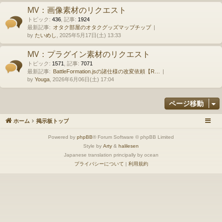
MV：画像素材のリクエスト
トピック
:
436
,
記事
:
1924
最新記事:
オタク部屋のオタクグッズマップチップ
by
たいめし
, 2025年5月17日(土) 13:33
MV：プラグイン素材のリクエスト
トピック
:
1571
,
記事
:
7071
最新記事:
BattleFormation.jsの諸仕様の改変依頼【R…
by
Youga
, 2026年6月06日(土) 17:04
ページ移動
ホーム
掲示板トップ
Powered by
phpBB
® Forum Software © phpBB Limited
Style by
Arty
&
halilesen
Japanese translation principally by ocean
プライバシーについて
|
利用規約