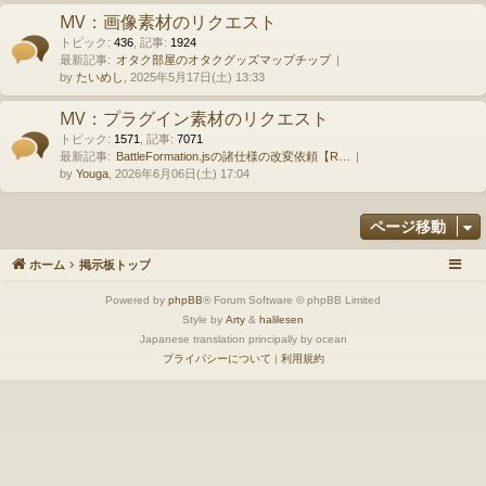
MV：画像素材のリクエスト
トピック
:
436
,
記事
:
1924
最新記事:
オタク部屋のオタクグッズマップチップ
by
たいめし
, 2025年5月17日(土) 13:33
MV：プラグイン素材のリクエスト
トピック
:
1571
,
記事
:
7071
最新記事:
BattleFormation.jsの諸仕様の改変依頼【R…
by
Youga
, 2026年6月06日(土) 17:04
ページ移動
ホーム
掲示板トップ
Powered by
phpBB
® Forum Software © phpBB Limited
Style by
Arty
&
halilesen
Japanese translation principally by ocean
プライバシーについて
|
利用規約