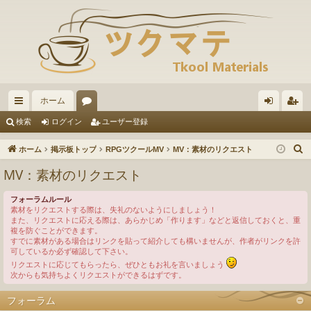
ホーム
イ
ォ
グ
ー
検索
ログイン
ユーザー登録
ッ
ー
イ
ザ
ホーム
掲示板トップ
RPGツクールMV
MV：素材のリクエスト
ク
ラ
ン
ー
MV：素材のリクエスト
リ
ム
登
フォーラムルール
ン
録
素材をリクエストする際は、失礼のないようにしましょう！
また、リクエストに応える際は、あらかじめ「作ります」などと返信しておくと、重
ク
複を防ぐことができます。
すでに素材がある場合はリンクを貼って紹介しても構いませんが、作者がリンクを許
可しているか必ず確認して下さい。
リクエストに応じてもらったら、ぜひともお礼を言いましょう
次からも気持ちよくリクエストができるはずです。
フォーラム