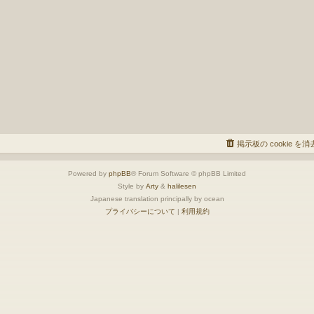
掲示板の cookie を
Powered by
phpBB
® Forum Software © phpBB Limited
Style by
Arty
&
halilesen
Japanese translation principally by ocean
プライバシーについて
|
利用規約