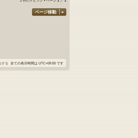
2 件のトピック • ページ
1
／
1
ページ移動
消去する
全ての表示時間は
UTC+09:00
です