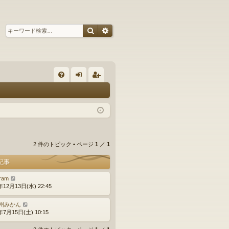
検索
詳細検索
ク
FA
グ
ー
Q
イ
ザ
ン
ー
登
2 件のトピック • ページ
1
／
1
録
記事
ram
年12月13日(水) 22:45
州みかん
年7月15日(土) 10:15