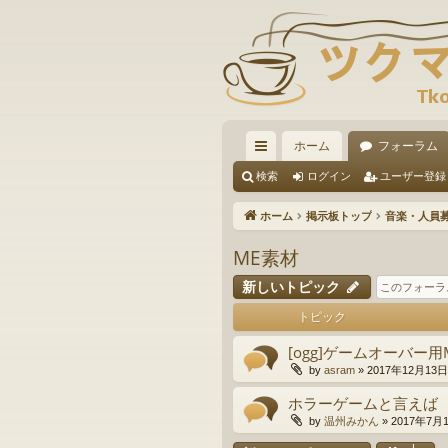
ホーム
フォーラム
イ
検索
ログイン
ユーザー登録
ッ
ホーム
掲示板トップ
音楽・人員
ク
ME素材
リ
新しいトピック
ン
トピック
ク
[ogg]ゲームオーバー用
by
asram
»
2017年12月13日(
ホラーゲームと言えば
by
温州みかん
»
2017年7月1