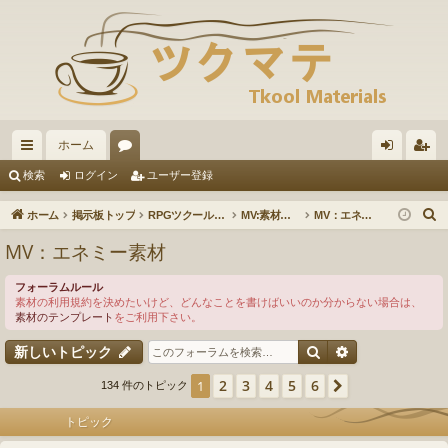
ホーム
イ
ォ
グ
ー
検索
ログイン
ユーザー登録
ッ
ー
イ
ザ
ホーム
掲示板トップ
RPGツクールMV
MV:素材の投稿・ダウンロード
MV：エネミー素材
ク
ラ
ン
ー
MV：エネミー素材
リ
ム
登
フォーラムルール
ン
録
素材の利用規約を決めたいけど、どんなことを書けばいいのか分からない場合は、
素材のテンプレート
をご利用下さい。
ク
検索
詳細検索
新しいトピック
2
3
4
5
6
1
次へ
134 件のトピック
トピック