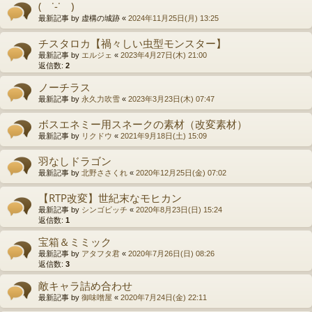
( ˙-˙ )
最新記事 by
虚構の城跡
«
2024年11月25日(月) 13:25
チスタロカ【禍々しい虫型モンスター】
最新記事 by
エルジェ
«
2023年4月27日(木) 21:00
返信数:
2
ノーチラス
最新記事 by
永久力吹雪
«
2023年3月23日(木) 07:47
ボスエネミー用スネークの素材（改変素材）
最新記事 by
リクドウ
«
2021年9月18日(土) 15:09
羽なしドラゴン
最新記事 by
北野ささくれ
«
2020年12月25日(金) 07:02
【RTP改変】世紀末なモヒカン
最新記事 by
シンゴビッチ
«
2020年8月23日(日) 15:24
返信数:
1
宝箱＆ミミック
最新記事 by
アタフタ君
«
2020年7月26日(日) 08:26
返信数:
3
敵キャラ詰め合わせ
最新記事 by
御味噌屋
«
2020年7月24日(金) 22:11