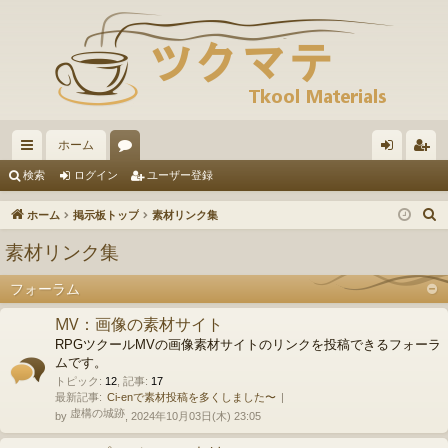
ホーム
イ
ォ
グ
ー
検索
ログイン
ユーザー登録
ッ
ー
イ
ザ
ホーム
掲示板トップ
素材リンク集
ク
ラ
ン
ー
素材リンク集
リ
ム
登
フォーラム
ン
録
MV：画像の素材サイト
ク
RPGツクールMVの画像素材サイトのリンクを投稿できるフォーラ
ムです。
トピック
:
12
,
記事
:
17
最新記事:
Ci-enで素材投稿を多くしました〜
虚構の城跡
by
, 2024年10月03日(木) 23:05