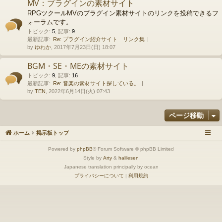
MV：プラグインの素材サイト
RPGツクールMVのプラグイン素材サイトのリンクを投稿できるフ
ォーラムです。
トピック
:
5
,
記事
:
9
最新記事:
Re: プラグイン紹介サイト リンク集
by
ゆわか
, 2017年7月23日(日) 18:07
BGM・SE・MEの素材サイト
トピック
:
9
,
記事
:
16
最新記事:
Re: 音楽の素材サイト探している。
by
TEN
, 2022年6月14日(火) 07:43
ページ移動
ホーム
掲示板トップ
Powered by
phpBB
® Forum Software © phpBB Limited
Style by
Arty
&
halilesen
Japanese translation principally by ocean
プライバシーについて
|
利用規約