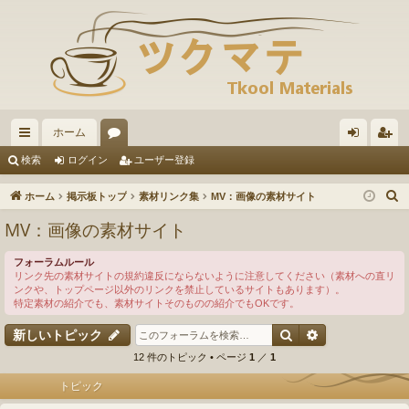
ホーム
イ
ォ
グ
ー
検索
ログイン
ユーザー登録
ッ
ー
イ
ザ
ホーム
掲示板トップ
素材リンク集
MV：画像の素材サイト
ク
ラ
ン
ー
MV：画像の素材サイト
リ
ム
登
フォーラムルール
ン
録
リンク先の素材サイトの規約違反にならないように注意してください（素材への直リ
ンクや、トップページ以外のリンクを禁止しているサイトもあります）。
ク
特定素材の紹介でも、素材サイトそのものの紹介でもOKです。
検索
詳細検索
新しいトピック
12 件のトピック • ページ
1
／
1
トピック