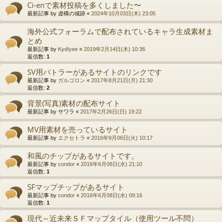
Ci-enで素材投稿を多くしました〜
最新記事 by
虚構の城跡
«
2024年10月03日(木) 23:05
海外公式フォーラムで配布されているキャラ生成素材ま
とめ
最新記事 by
KydIyee
«
2019年2月14日(木) 10:36
返信数:
1
SV用バトラーがあるサイトのリンクです
最新記事 by
ガルゴロン
«
2017年8月21日(月) 21:30
返信数:
2
背景(写真)素材の配布サイト
最新記事 by
サワラ
«
2017年2月26日(日) 19:22
MV用素材を売っているサイト
最新記事 by
エクセトラ
«
2016年9月06日(火) 10:17
和風のチップがあるサイトです。
最新記事 by
condor
«
2016年6月08日(水) 21:10
返信数:
1
SFマップチップがあるサイト
最新記事 by
condor
«
2016年6月08日(水) 09:16
返信数:
1
現代～近未来ＳＦマップタイル（使用ツール不問）