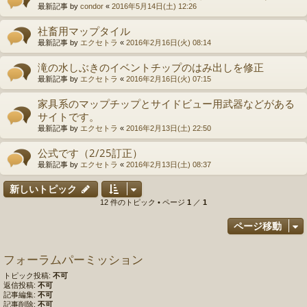
最新記事 by
condor
«
2016年5月14日(土) 12:26
社畜用マップタイル
最新記事 by
エクセトラ
«
2016年2月16日(火) 08:14
滝の水しぶきのイベントチップのはみ出しを修正
最新記事 by
エクセトラ
«
2016年2月16日(火) 07:15
家具系のマップチップとサイドビュー用武器などがある
サイトです。
最新記事 by
エクセトラ
«
2016年2月13日(土) 22:50
公式です（2/25訂正）
最新記事 by
エクセトラ
«
2016年2月13日(土) 08:37
新しいトピック
12 件のトピック • ページ
1
／
1
ページ移動
フォーラムパーミッション
トピック投稿:
不可
返信投稿:
不可
記事編集:
不可
記事削除:
不可